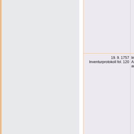
19. 9. 1757
I
Inventurprotokoll fol. 120
A
a