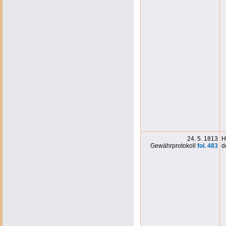
24. 5. 1813
H
Gewährprotokoll
fol. 483
d