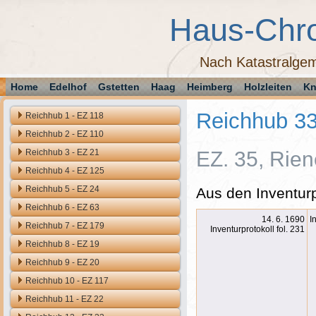
Haus-Chr
Nach Katastralgem
Home
Edelhof
Gstetten
Haag
Heimberg
Holzleiten
Kn
Reichhub 3
Reichhub 1 - EZ 118
Reichhub 2 - EZ 110
Reichhub 3 - EZ 21
EZ. 35, Rien
Reichhub 4 - EZ 125
Reichhub 5 - EZ 24
Aus den Inventurp
Reichhub 6 - EZ 63
14. 6. 1690
I
Reichhub 7 - EZ 179
Inventurprotokoll fol. 231
Reichhub 8 - EZ 19
Reichhub 9 - EZ 20
Reichhub 10 - EZ 117
Reichhub 11 - EZ 22