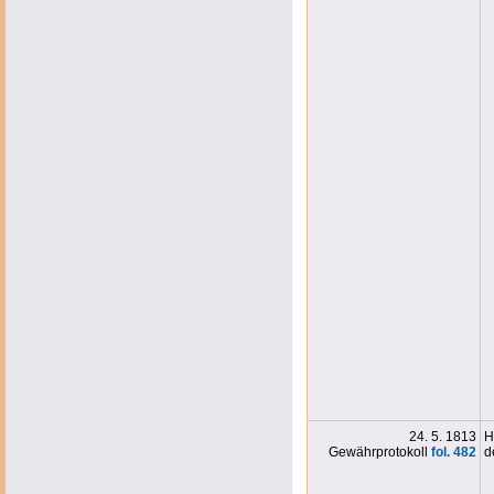
24. 5. 1813
H
Gewährprotokoll
fol. 482
d