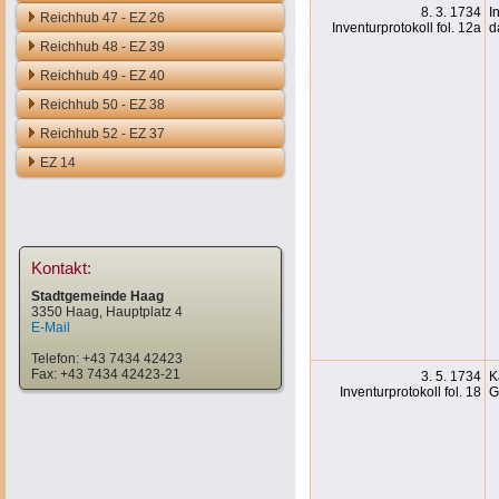
8. 3. 1734
I
Reichhub 47 - EZ 26
Inventurprotokoll fol. 12a
d
Reichhub 48 - EZ 39
Reichhub 49 - EZ 40
Reichhub 50 - EZ 38
Reichhub 52 - EZ 37
EZ 14
Kontakt:
Stadtgemeinde Haag
3350 Haag, Hauptplatz 4
E-Mail
Telefon: +43 7434 42423
Fax: +43 7434 42423-21
3. 5. 1734
K
Inventurprotokoll fol. 18
G