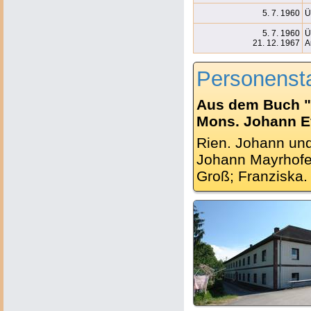
5. 7. 1960
Ü
5. 7. 1960
Ü
21. 12. 1967
A
Personenst
Aus dem Buch "
Mons. Johann Ev.
Rien. Johann und 
Johann Mayrhofe
Groß; Franziska.