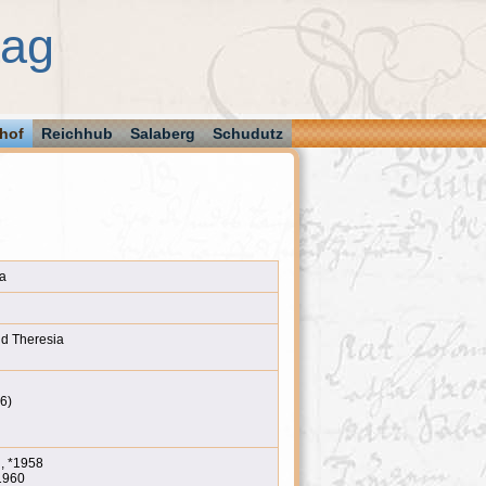
aag
hof
Reichhub
Salaberg
Schudutz
a
d Theresia
16)
, *1958
1960