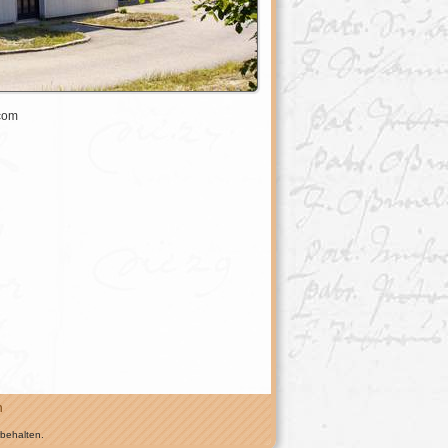
com
n
rbehalten.