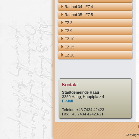
Radhof 34 - EZ 4
Radhof 35 - EZ 5
EZ 3
EZ 9
EZ 10
EZ 15
EZ 18
Kontakt:
Stadtgemeinde Haag
3350 Haag, Hauptplatz 4
E-Mail
Telefon: +43 7434 42423
Fax: +43 7434 42423-21
Copyrigh