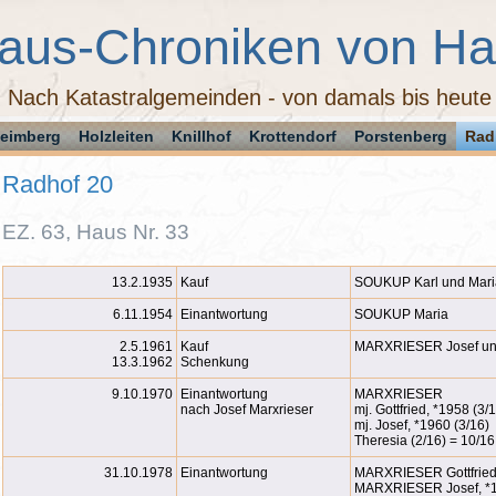
aus-Chroniken von H
Nach Katastralgemeinden - von damals bis heute
eimberg
Holzleiten
Knillhof
Krottendorf
Porstenberg
Rad
Radhof 20
EZ. 63, Haus Nr. 33
13.2.1935
Kauf
SOUKUP Karl und Mari
6.11.1954
Einantwortung
SOUKUP Maria
2.5.1961
Kauf
MARXRIESER Josef un
13.3.1962
Schenkung
9.10.1970
Einantwortung
MARXRIESER
nach Josef Marxrieser
mj. Gottfried, *1958 (3/
mj. Josef, *1960 (3/16)
Theresia (2/16) = 10/16
31.10.1978
Einantwortung
MARXRIESER Gottfried
MARXRIESER Josef, *