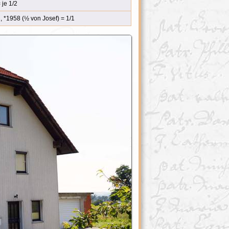
 je 1/2
 *1958 (½ von Josef) = 1/1