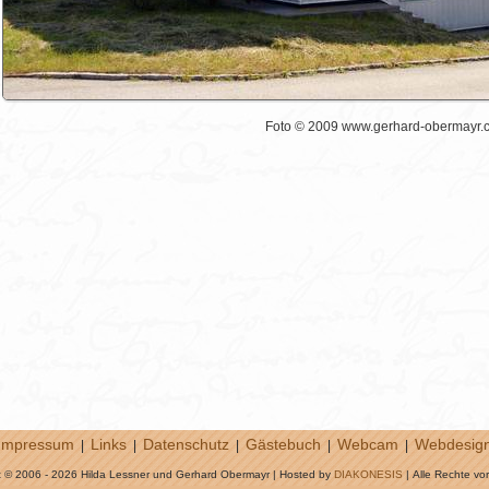
Foto © 2009 www.gerhard-obermayr.
Impressum
Links
Datenschutz
Gästebuch
Webcam
Webdesig
|
|
|
|
|
t © 2006 - 2026 Hilda Lessner und Gerhard Obermayr | Hosted by
DIAKONESIS
| Alle Rechte vo