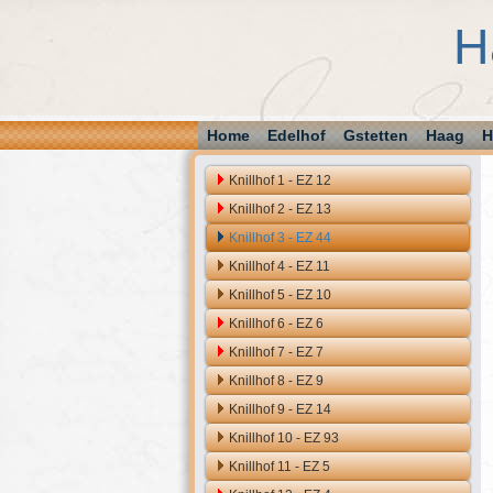
H
Home
Edelhof
Gstetten
Haag
H
Knillhof 1 - EZ 12
Knillhof 2 - EZ 13
Knillhof 3 - EZ 44
Knillhof 4 - EZ 11
Knillhof 5 - EZ 10
Knillhof 6 - EZ 6
Knillhof 7 - EZ 7
Knillhof 8 - EZ 9
Knillhof 9 - EZ 14
Knillhof 10 - EZ 93
Knillhof 11 - EZ 5