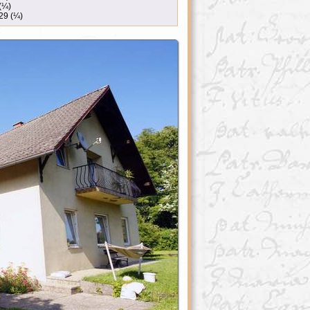
(¼)
29 (¼)