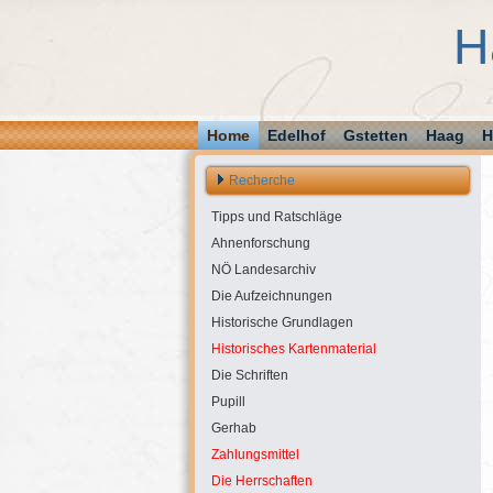
H
Home
Edelhof
Gstetten
Haag
H
Recherche
Tipps und Ratschläge
Ahnenforschung
NÖ Landesarchiv
Die Aufzeichnungen
Historische Grundlagen
Historisches Kartenmaterial
Die Schriften
Pupill
Gerhab
Zahlungsmittel
Die Herrschaften