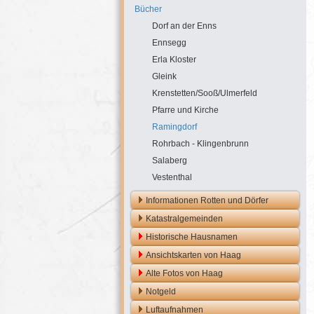
Bücher
Dorf an der Enns
Ennsegg
Erla Kloster
Gleink
Krenstetten/Sooß/Ulmerfeld
Pfarre und Kirche
Ramingdorf
Rohrbach - Klingenbrunn
Salaberg
Vestenthal
Informationen Rotten und Dörfer
Katastralgemeinden
Historische Hausnamen
Ansichtskarten von Haag
Alte Fotos von Haag
Notgeld
Luftaufnahmen