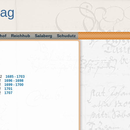
aag
hof
Reichhub
Salaberg
Schudutz
. 22
1685 - 1703
 22
1696 - 1698
 22
1699 - 1700
 22
1701
 22
1707