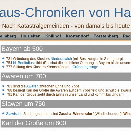
aus-Chroniken von H
Nach Katastralgemeinden - von damals bis heute
eimberg
Holzleiten
Knillhof
Krottendorf
Porstenberg
Rad
Bayern ab 500
731 Gründung des Klosters
Niederaltaich
(mit Besitzungen in Strengberg)
754
hl. Bonifatius
stirbt (Er schuf die kirchliche Ordnung in Bayern bis in unse
777 Stiftung des Klosters Kremsmünster -
Gründungssage
Awaren um 700
783 sind die
Awaren
zwischen Enns und Ybbs
788 besiegt Karl der Große die Awaren auf dem Ybbsffeld und schuf die awari
791 Karl der Große zieht durch Enns in unser Land und kommt bis Ungarn
Slawen um 750
Slawische
Siedlungsnamen sind
Zaucha
,
Winnersdorf
(Windischendorf),
Win
Karl der Große um 800