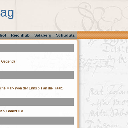
aag
hof
Reichhub
Salaberg
Schudutz
re Gegend)
sche Mark (von der Enns bis an die Raab)
den
,
Göblitz
u.a.