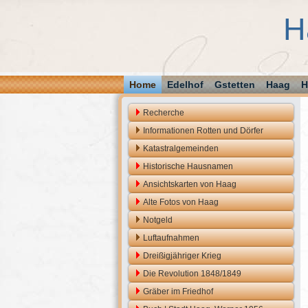
H
Home
Edelhof
Gstetten
Haag
H
Recherche
Informationen Rotten und Dörfer
Katastralgemeinden
Historische Hausnamen
Ansichtskarten von Haag
Alte Fotos von Haag
Notgeld
Luftaufnahmen
Dreißigjähriger Krieg
Die Revolution 1848/1849
Gräber im Friedhof