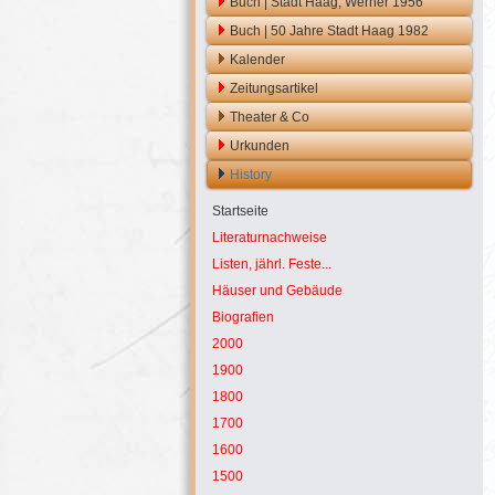
Buch | Stadt Haag, Werner 1956
Buch | 50 Jahre Stadt Haag 1982
Kalender
Zeitungsartikel
Theater & Co
Urkunden
History
Startseite
Literaturnachweise
Listen, jährl. Feste...
Häuser und Gebäude
Biografien
2000
1900
1800
1700
1600
1500