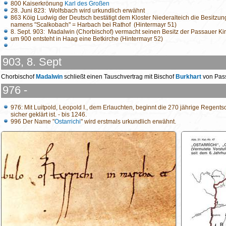
800 Kaiserkrönung
Karl des Großen
28. Juni 823: Wolfsbach wird urkundlich erwähnt
863 Köig Ludwig der Deutsch bestätigt dem Kloster Niederalteich die Besitzu
namens "Scalkobach" = Harbach bei Rathof (Hintermayr 51)
8. Sept. 903: Madalwin (Chorbischof) vermacht seinen Besitz der Passauer Ki
um 900 entsteht in Haag eine Betkirche (Hintermayr 52)
903, 8. Sept
Chorbischof
Madalwin
schließt einen Tauschvertrag mit Bischof
Burkhart
von Pas
976 -
976: Mit Luitpold, Leopold I., dem Erlauchten, beginnt die 270 jährige Regents
sicher geklärt ist. - bis 1246.
996 Der Name "
Ostarrichi
" wird erstmals urkundlich erwähnt.