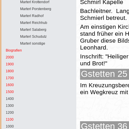
Schmirl Kapelle
Marterl Krottendorf
Marterl Porstenberg
Bachleitner. Lan
Marterl Radhof
Schmierl betreut.
Marterl Reichhub
Am einstigen Kirc
Marterl Salaberg
stand früher ein 
Marterl Schudutz
Gruber diese Bild
Marterl sonstige
Leonhard.
Biografien
Inschrift: "Heilig
2000
und Brot!"
1900
Gstetten 25 
1800
1700
Im Kreuzungsberei
1600
ein Wegkreuz mit
1500
1400
1300
1200
1100
Gstetten 36 
1000