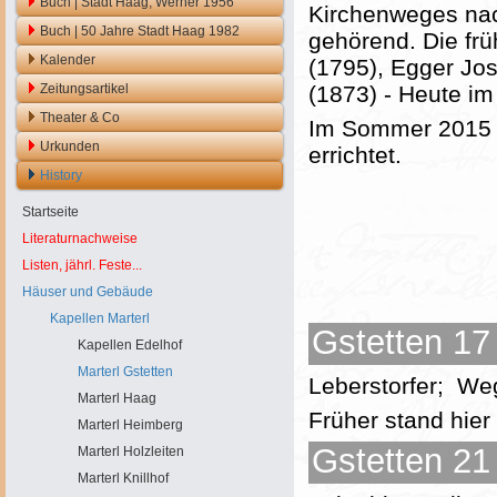
Buch | Stadt Haag, Werner 1956
Kirchenweges na
Buch | 50 Jahre Stadt Haag 1982
gehörend. Die fr
Kalender
(1795), Egger Jo
Zeitungsartikel
(1873) - Heute im
Theater & Co
Im Sommer 2015 w
Urkunden
errichtet.
History
Startseite
Literaturnachweise
Listen, jährl. Feste...
Häuser und Gebäude
Kapellen Marterl
Gstetten 17 
Kapellen Edelhof
Marterl Gstetten
Leberstorfer; We
Marterl Haag
Früher stand hier
Marterl Heimberg
Gstetten 21 
Marterl Holzleiten
Marterl Knillhof