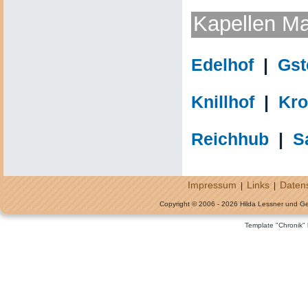
Kapellen Mar
Edelhof
|
Gst
Knillhof
|
Kro
Reichhub
|
S
Impressum
Links
Daten
|
|
Copyright © 2006 - 2026 Hilda Lessner und G
Template "Chronik"