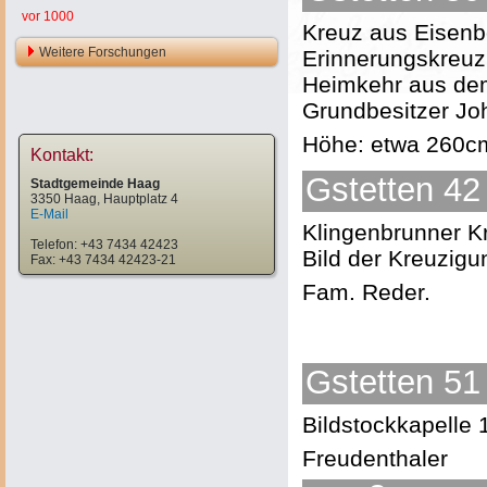
vor 1000
Kreuz aus Eisenb
Weitere Forschungen
Erinnerungskreuz
Heimkehr aus dem
Grundbesitzer Joh
Höhe: etwa 260c
Kontakt:
Gstetten 42 
Stadtgemeinde Haag
3350 Haag, Hauptplatz 4
E-Mail
Klingenbrunner K
Telefon: +43 7434 42423
Bild der Kreuzigun
Fax: +43 7434 42423-21
Fam. Reder.
Gstetten 51 
Bildstockkapelle 
Freudenthaler