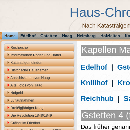
Haus-Chr
Nach Katastralgem
Home
Edelhof
Gstetten
Haag
Heimberg
Holzleiten
Kn
Kapellen Mar
Recherche
Informationen Rotten und Dörfer
Katastralgemeinden
Edelhof
|
Gst
Historische Hausnamen
Ansichtskarten von Haag
Knillhof
|
Kro
Alte Fotos von Haag
Notgeld
Reichhub
|
S
Luftaufnahmen
Dreißigjähriger Krieg
Gstetten 4 (
Die Revolution 1848/1849
Gräber im Friedhof
Das früher genan