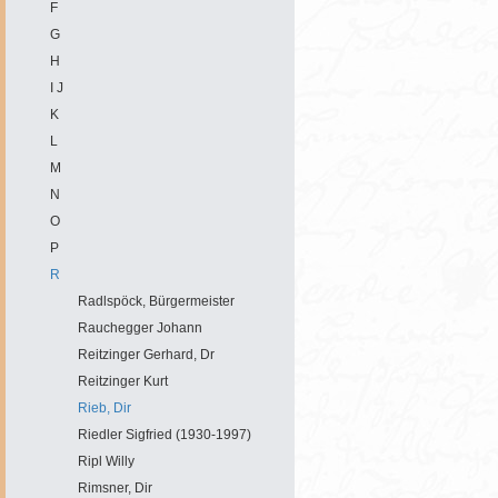
F
G
H
I J
K
L
M
N
O
P
R
Radlspöck, Bürgermeister
Rauchegger Johann
Reitzinger Gerhard, Dr
Reitzinger Kurt
Rieb, Dir
Riedler Sigfried (1930-1997)
Ripl Willy
Rimsner, Dir