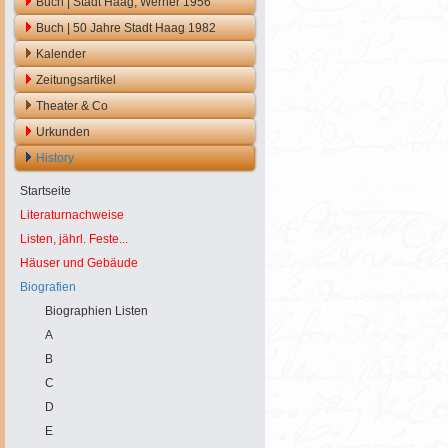
Buch | Stadt Haag, Werner 1956
Buch | 50 Jahre Stadt Haag 1982
Kalender
Zeitungsartikel
Theater & Co
Urkunden
History
Startseite
Literaturnachweise
Listen, jährl. Feste...
Häuser und Gebäude
Biografien
Biographien Listen
A
B
C
D
E