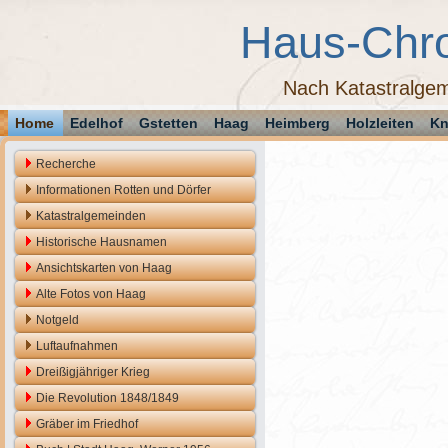
Haus-Chr
Nach Katastralgem
Home
Edelhof
Gstetten
Haag
Heimberg
Holzleiten
Kn
Recherche
Informationen Rotten und Dörfer
Katastralgemeinden
Historische Hausnamen
Ansichtskarten von Haag
Alte Fotos von Haag
Notgeld
Luftaufnahmen
Dreißigjähriger Krieg
Die Revolution 1848/1849
Gräber im Friedhof