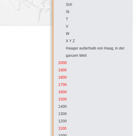
Sch
St
T
V
W
X Y Z
Haager außerhalb von Haag, in der
ganzen Welt
2000
1900
1800
1700
1600
1500
1400
1300
1200
1100
1000