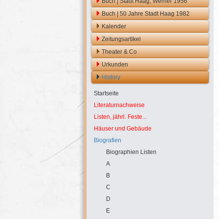
Buch | Stadt Haag, Werner 1956
Buch | 50 Jahre Stadt Haag 1982
Kalender
Zeitungsartikel
Theater & Co
Urkunden
History
Startseite
Literaturnachweise
Listen, jährl. Feste...
Häuser und Gebäude
Biografien
Biographien Listen
A
B
C
D
E