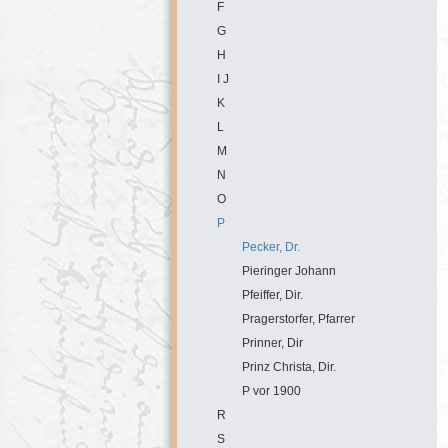
F
G
H
I J
K
L
M
N
O
P
Pecker, Dr.
Pieringer Johann
Pfeiffer, Dir.
Pragerstorfer, Pfarrer
Prinner, Dir
Prinz Christa, Dir.
P vor 1900
R
S