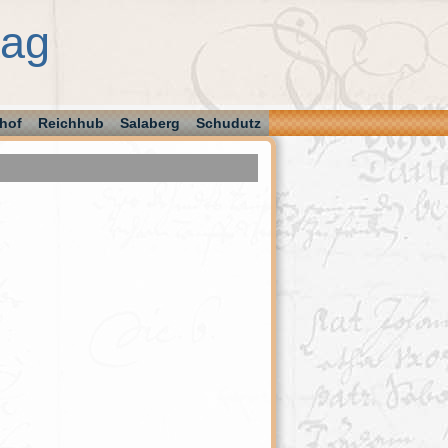
aag
hof
Reichhub
Salaberg
Schudutz