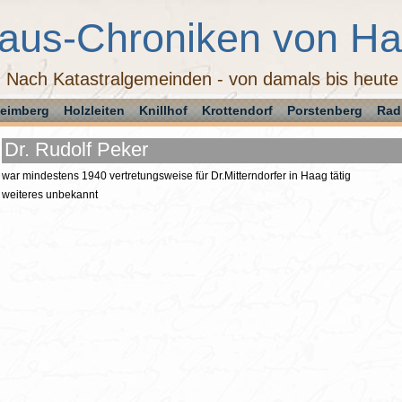
aus-Chroniken von H
Nach Katastralgemeinden - von damals bis heute
eimberg
Holzleiten
Knillhof
Krottendorf
Porstenberg
Rad
Dr. Rudolf Peker
war mindestens 1940 vertretungsweise für Dr.Mitterndorfer in Haag tätig
weiteres unbekannt