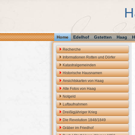
H
Home
Edelhof
Gstetten
Haag
H
Recherche
Informationen Rotten und Dörfer
Katastralgemeinden
Historische Hausnamen
Ansichtskarten von Haag
Alte Fotos von Haag
Notgeld
Luftaufnahmen
Dreißigjähriger Krieg
Die Revolution 1848/1849
Gräber im Friedhof