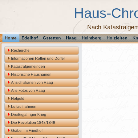
Haus-Chr
Nach Katastralgem
Home
Edelhof
Gstetten
Haag
Heimberg
Holzleiten
Kn
Recherche
Informationen Rotten und Dörfer
Katastralgemeinden
Historische Hausnamen
Ansichtskarten von Haag
Alte Fotos von Haag
Notgeld
Luftaufnahmen
Dreißigjähriger Krieg
Die Revolution 1848/1849
Gräber im Friedhof