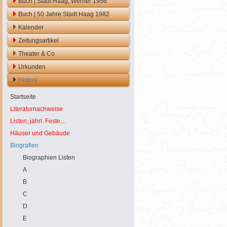
Buch | Stadt Haag, Werner 1956
Buch | 50 Jahre Stadt Haag 1982
Kalender
Zeitungsartikel
Theater & Co
Urkunden
History
Startseite
Literaturnachweise
Listen, jährl. Feste...
Häuser und Gebäude
Biografien
Biographien Listen
A
B
C
D
E