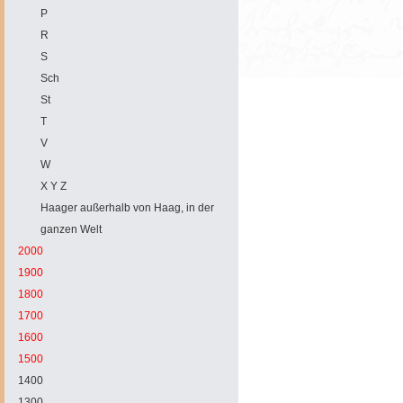
P
R
S
Sch
St
T
V
W
X Y Z
Haager außerhalb von Haag, in der
ganzen Welt
2000
1900
1800
1700
1600
1500
1400
1300