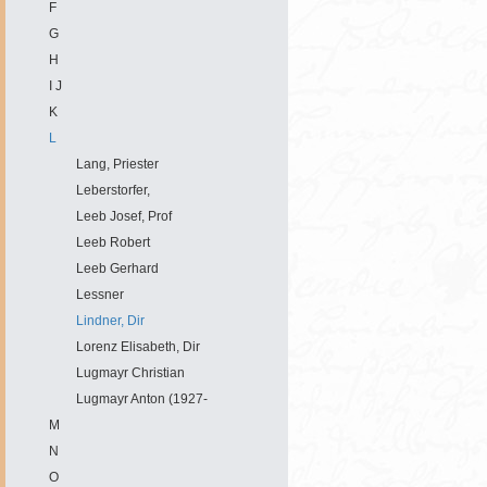
F
G
H
I J
K
L
Lang, Priester
Leberstorfer,
Leeb Josef, Prof
Leeb Robert
Leeb Gerhard
Lessner
Lindner, Dir
Lorenz Elisabeth, Dir
Lugmayr Christian
Lugmayr Anton (1927-
M
N
O