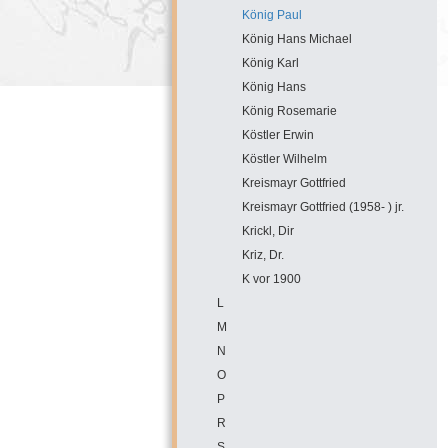
König Paul
König Hans Michael
König Karl
König Hans
König Rosemarie
Köstler Erwin
Köstler Wilhelm
Kreismayr Gottfried
Kreismayr Gottfried (1958- ) jr.
Krickl, Dir
Kriz, Dr.
K vor 1900
L
M
N
O
P
R
S