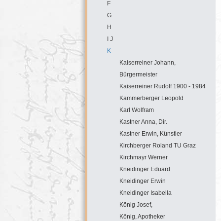
F
G
H
I J
K
Kaiserreiner Johann,
Bürgermeister
Kaiserreiner Rudolf 1900 - 1984
Kammerberger Leopold
Karl Wolfram
Kastner Anna, Dir.
Kastner Erwin, Künstler
Kirchberger Roland TU Graz
Kirchmayr Werner
Kneidinger Eduard
Kneidinger Erwin
Kneidinger Isabella
König Josef,
König, Apotheker