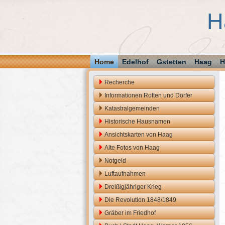
H
Home
Edelhof
Gstetten
Haag
H
Recherche
Informationen Rotten und Dörfer
Katastralgemeinden
Historische Hausnamen
Ansichtskarten von Haag
Alte Fotos von Haag
Notgeld
Luftaufnahmen
Dreißigjähriger Krieg
Die Revolution 1848/1849
Gräber im Friedhof