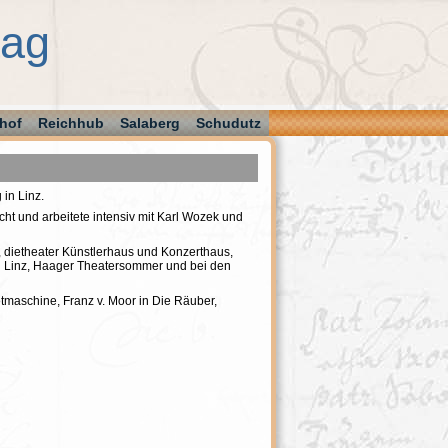
aag
hof
Reichhub
Salaberg
Schudutz
in Linz.
t und arbeitete intensiv mit Karl Wozek und
, dietheater Künstlerhaus und Konzerthaus,
in Linz, Haager Theatersommer und bei den
etmaschine, Franz v. Moor in Die Räuber,