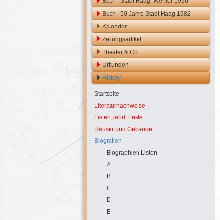
Buch | Stadt Haag, Werner 1956
Buch | 50 Jahre Stadt Haag 1982
Kalender
Zeitungsartikel
Theater & Co
Urkunden
History
Startseite
Literaturnachweise
Listen, jährl. Feste...
Häuser und Gebäude
Biografien
Biographien Listen
A
B
C
D
E