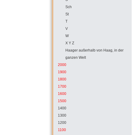
Sch
St
T
V
W
X Y Z
Haager außerhalb von Haag, in der
ganzen Welt
2000
1900
1800
1700
1600
1500
1400
1300
1200
1100