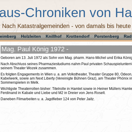
aus-Chroniken von H
Nach Katastralgemeinden - von damals bis heute
eimberg
Holzleiten
Knillhof
Krottendorf
Porstenberg
Rad
Mag. Paul König 1972 -
Geboren am 13. Juli 1972 als Sohn von Mag. pharm. Hans-Michel und Erika König 
Nach Abschluss seines Pharmaziestudiums nahm Paul privaten Schauspielunterrich
seinem Theater Wozek zusammen.
Es folgten Engagements in Wien u. a. am Volkstheater, Theater Gruppe 80, Odeon
Kabelwerk, sowie am Next Liberty (Vereinigte Bühnen Graz), am Theater Phönix 
Sommerspielen in Melk.
Wichtigste Theaterrollen bisher: Titelrolle in Hamlet sowie in Heiner Müllers Haml
Ferdinand in Kabale und Liebe und M2 in Dreier von Jens Roselt.
Daneben Filmarbeiten u. a. Jagdfieber 124 von Peter Jaitz.