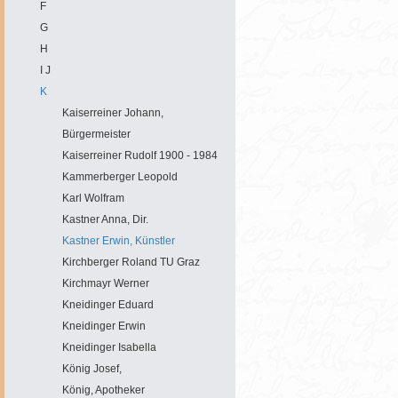
F
G
H
I J
K
Kaiserreiner Johann,
Bürgermeister
Kaiserreiner Rudolf 1900 - 1984
Kammerberger Leopold
Karl Wolfram
Kastner Anna, Dir.
Kastner Erwin, Künstler
Kirchberger Roland TU Graz
Kirchmayr Werner
Kneidinger Eduard
Kneidinger Erwin
Kneidinger Isabella
König Josef,
König, Apotheker