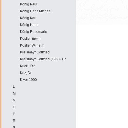
König Paul
König Hans Michael
König Karl
König Hans
König Rosemarie
Köstler Erwin
Köstler Wilhelm
Kreismayr Gottfried
Kreismayr Gottfried (1958- ) jr.
Krickl, Dir
Kriz, Dr.
K vor 1900
L
M
N
O
P
R
S