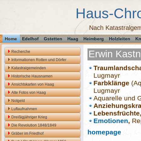
Haus-Chr
Nach Katastralgem
Home
Edelhof
Gstetten
Haag
Heimberg
Holzleiten
Kn
Erwin Kastn
Recherche
Informationen Rotten und Dörfer
Traumlandscha
Katastralgemeinden
Lugmayr
Historische Hausnamen
Farbklänge
(Aq
Ansichtskarten von Haag
Lugmayr
Alte Fotos von Haag
Aquarelle und 
Notgeld
Anziehungskra
Luftaufnahmen
Lebensfrüchte
Dreißigjähriger Krieg
Emotionen
,
Rep
Die Revolution 1848/1849
homepage
Gräber im Friedhof