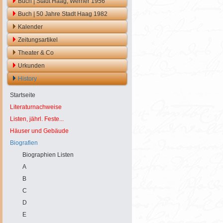
Buch | Stadt Haag, Werner 1956
Buch | 50 Jahre Stadt Haag 1982
Kalender
Zeitungsartikel
Theater & Co
Urkunden
History
Startseite
Literaturnachweise
Listen, jährl. Feste...
Häuser und Gebäude
Biografien
Biographien Listen
A
B
C
D
E