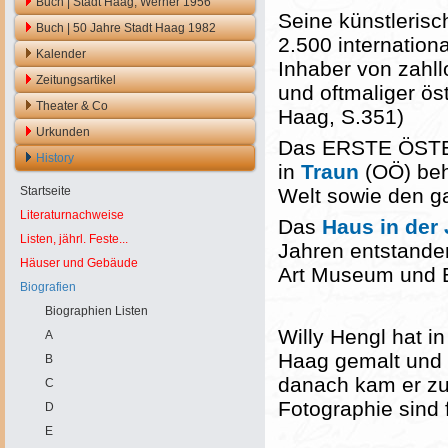
Buch | Stadt Haag, Werner 1956
Seine künstlerisc
Buch | 50 Jahre Stadt Haag 1982
2.500 internation
Kalender
Inhaber von zahll
Zeitungsartikel
und oftmaliger öst
Theater & Co
Haag, S.351)
Urkunden
Das ERSTE ÖST
History
in
Traun
(OÖ) beh
Startseite
Welt sowie den ga
Literaturnachweise
Das
Haus in der
Listen, jährl. Feste...
Jahren entstanden
Häuser und Gebäude
Art Museum und B
Biografien
Biographien Listen
Willy Hengl hat in
A
Haag gemalt und e
B
danach kam er zu
C
Fotographie sind
D
E