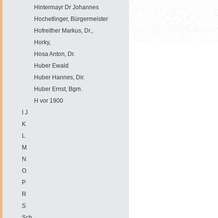
Hintermayr Dr Johannes
Hochetlinger, Bürgermeister
Hofreither Markus, Dr.,
Horky,
Hosa Anton, Dr.
Huber Ewald
Huber Hannes, Dir.
Huber Ernst, Bgm.
H vor 1900
I J
K
L
M
N
O
P
R
S
Sch