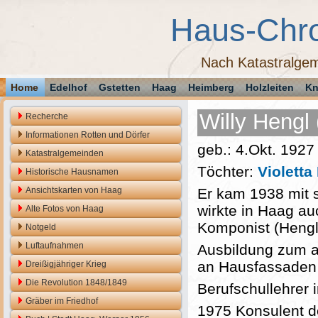
Haus-Chr
Nach Katastralgem
Home
Edelhof
Gstetten
Haag
Heimberg
Holzleiten
Kn
Willy Hengl
Recherche
Informationen Rotten und Dörfer
geb.: 4.Okt. 192
Katastralgemeinden
Töchter:
Violetta
Historische Hausnamen
Ansichtskarten von Haag
Er kam 1938 mit s
wirkte in Haag au
Alte Fotos von Haag
Komponist (Hengl
Notgeld
Luftaufnahmen
Ausbildung zum a
an Hausfassaden
Dreißigjähriger Krieg
Die Revolution 1848/1849
Berufschullehrer 
Gräber im Friedhof
1975 Konsulent de