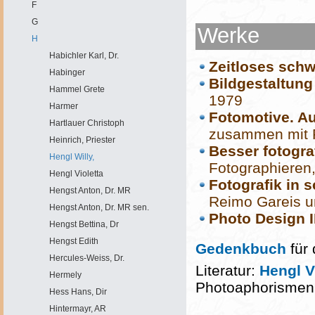
F
G
Werke
H
Habichler Karl, Dr.
Zeitloses schw
Habinger
Bildgestaltun
Hammel Grete
1979
Harmer
Fotomotive. A
Hartlauer Christoph
zusammen mit 
Heinrich, Priester
Besser fotogra
Hengl Willy,
Fotographieren
Hengl Violetta
Fotografik in 
Hengst Anton, Dr. MR
Reimo Gareis u
Hengst Anton, Dr. MR sen.
Photo Design II
Hengst Bettina, Dr
Hengst Edith
Gedenkbuch
für 
Hercules-Weiss, Dr.
Literatur:
Hengl V
Hermely
Photoaphorismen
Hess Hans, Dir
Hintermayr, AR