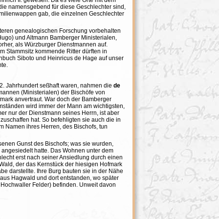
nrich II. gewesen. Da es viele Orte mit dem
 die namensgebend für diese Geschlechter sind,
 Familienwappen gab, die einzelnen Geschlechter
teren genealogischen Forschung vorbehalten
(Hugo) und Altmann Bamberger Ministerialen,
orher, als Würzburger Dienstmannen auf.
m Stammsitz kommende Ritter dürften in
enbuch Siboto und Heinricus de Hage auf unser
te.
 12. Jahrhundert seßhaft waren, nahmen die
de
mannen (Ministerialen) der Bischöfe von
mark anvertraut. War doch der Bamberger
n Umständen wird immer der Mann am wichtigsten,
mmer nur der Dienstmann seines Herrn, ist aber
uschaffen hat. So befehligten sie auch die in
m Namen ihres Herren, des Bischofs, tun
senen Gunst des Bischofs; was sie wurden,
er angesiedelt hatte. Das Wohnen unter dem
echt erst nach seiner Ansiedlung durch einen
ald, der das Kernstück der hiesigen Hofmark
e darstellte. Ihre Burg bauten sie in der Nähe
h aus Hagwald und dort entstanden, wo später
 Hochwaller Felder) befinden. Unweit davon