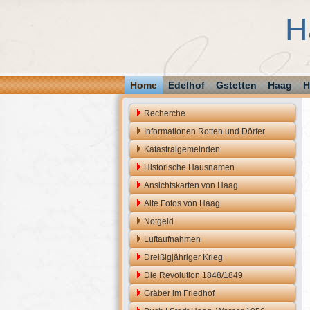
H
Home
Edelhof
Gstetten
Haag
H
Recherche
Informationen Rotten und Dörfer
Katastralgemeinden
Historische Hausnamen
Ansichtskarten von Haag
Alte Fotos von Haag
Notgeld
Luftaufnahmen
Dreißigjähriger Krieg
Die Revolution 1848/1849
Gräber im Friedhof