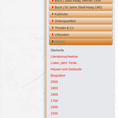
Buch | Stadt Haag, Werner 1956
Buch | 50 Jahre Stadt Haag 1982
Kalender
Zeitungsartikel
Theater & Co
Urkunden
History
Startseite
Literaturnachweise
Listen, jährl. Feste...
Häuser und Gebäude
Biografien
2000
1900
1800
1700
1600
1500