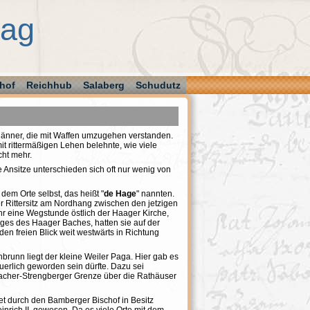
aag
hof
Reichhub
Salaberg
Schudutz
änner, die mit Waffen umzugehen verstanden.
t rittermäßigen Lehen belehnte, wie viele
cht mehr.
Ansitze unterschieden sich oft nur wenig von
dem Orte selbst, das heißt "
de Hage
" nannten.
 Rittersitz am Nordhang zwischen den jetzigen
r eine Wegstunde östlich der Haager Kirche,
es des Haager Baches, hatten sie auf der
n freien Blick weit westwärts in Richtung
runn liegt der kleine Weiler Paga. Hier gab es
erlich geworden sein dürfte. Dazu sei
bacher-Strengberger Grenze über die Rathäuser
et durch den Bamberger Bischof in Besitz