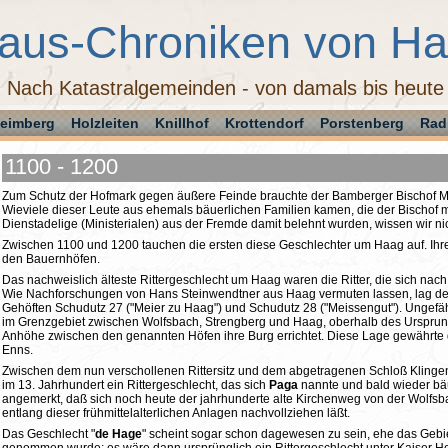
aus-Chroniken von H
Nach Katastralgemeinden - von damals bis heute
eimberg
Holzleiten
Knillhof
Krottendorf
Porstenberg
Rad
1100 - 1200
Zum Schutz der Hofmark gegen äußere Feinde brauchte der Bamberger Bischof M
Wieviele dieser Leute aus ehemals bäuerlichen Familien kamen, die der Bischof mi
Dienstadelige (Ministerialen) aus der Fremde damit belehnt wurden, wissen wir ni
Zwischen 1100 und 1200 tauchen die ersten diese Geschlechter um Haag auf. Ihre 
den Bauernhöfen.
Das nachweislich älteste Rittergeschlecht um Haag waren die Ritter, die sich nach 
Wie Nachforschungen von Hans Steinwendtner aus Haag vermuten lassen, lag der
Gehöften Schudutz 27 ("Meier zu Haag") und Schudutz 28 ("Meissengut"). Ungefäh
im Grenzgebiet zwischen Wolfsbach, Strengberg und Haag, oberhalb des Ursprung
Anhöhe zwischen den genannten Höfen ihre Burg errichtet. Diese Lage gewährte de
Enns.
Zwischen dem nun verschollenen Rittersitz und dem abgetragenen Schloß Klingenb
im 13. Jahrhundert ein Rittergeschlecht, das sich
Paga
nannte und bald wieder bäu
angemerkt, daß sich noch heute der jahrhunderte alte Kirchenweg von der Wolfs
entlang dieser frühmittelalterlichen Anlagen nachvollziehen läßt.
Das Geschlecht "
de Hage
" scheint sogar schon dagewesen zu sein, ehe das Gebi