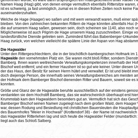
genommen wurde; es wäre dann ursprünglich ein Rittergeschlecht unter Kaiser Hei
Namen Haag (Hag) gibt, von denen einige vermutlich ebenfalls Rittersitze waren,
ist es schwierig, ja fast unmöglich, zumal es in diesen frühen Zeiten noch keine
auseinanderzuhalten.
Welche de Hage (Haager) wo saßen und mit wem verwandt waren, muß einer spä
bleiben. Von den zahlreichen bekannten Rittern de Hage könnten allenfalls Huc 
die auf unserem Haag saßen, gewesen sein, doch scheinen sie 1140, also noch v
Möglicherweise ist auch Pilgrim de Hage unserem Haag zuzuschreiben. Einige vo
landesfürstliche Dienste getreten sein. Zumindest führt das Babenberger-Urkund
Haag zurück, von welchen vielleicht die spätere Linie der Aspan von Hag abstamm
Die Hagwalder
Unter den Rittergeschlechtern, die in der bischöflich-bambergischen Hofmark im
Hagwalde
den vornehmsten Platz ein. Sie waren nicht bloß Ritter, sondern Dienst
Bamberg. Ihnen waren weitreichende Verwaltungskompetenzen innerhalb der Hof
Bischof weit entfernt; und ein ferner Hausherr ist so gut wie keiner. Unter diese
der das Haus, den Besitz für seinen Herrn hütet und verwaltet. Er ist und bleibt i
doch diejenige Person, die innerhalb seines Verwaltungsbereiches am meisten anz
der Hofmark dem Bamberger Bischof dienenden Ritter und Bauern, soweit sie es i
konnten.
Größe und Glanz der de Hagwalde beruhte ausschließlich auf der einstens genos
verdankten sie dem Hochstift Bamberg, das sie wahrscheinlich überhaupt erst hi
Krummstab kam den Hagwaldern besonders gut an. Vermutlich hat sich das Geschl
Bamberger Bischof seinen Namen zugelegt nach dem großen Wald, dem Haager W
war, dessen Rodung und Besiedlung mit christlichen Bauersleuten die Hauptaufgab
des Bauernhofes "Meier in Hochwall" (Krottendorf 38) - der Name ist nachweislic
das Hagwalder Ritterlehen lag und sich heute die Hagwalder Felder (mundartlich:
liegt auch das Schloß Salberg.