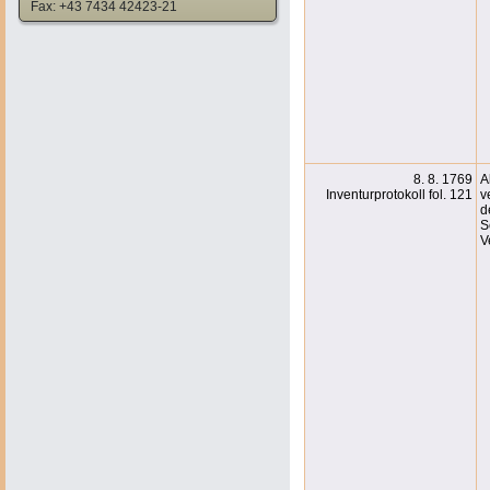
Fax: +43 7434 42423-21
8. 8. 1769
A
Inventurprotokoll fol. 121
v
d
S
V