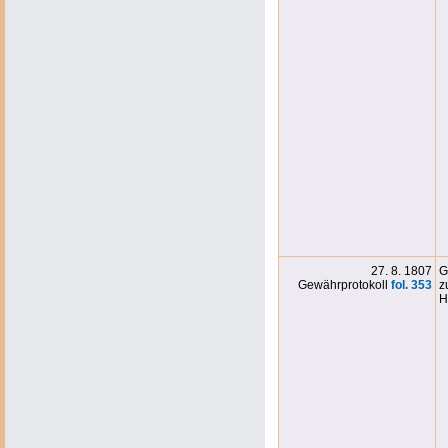
27. 8. 1807
G
Gewährprotokoll
fol. 353
z
H