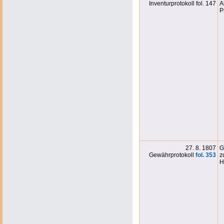
Inventurprotokoll fol. 147
A
P
27. 8. 1807
G
Gewährprotokoll
fol. 353
z
H