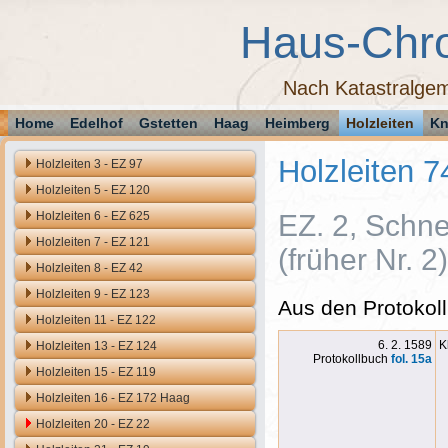
Haus-Chr
Nach Katastralgem
Home
Edelhof
Gstetten
Haag
Heimberg
Holzleiten
Kn
Holzleiten 7
Holzleiten 3 - EZ 97
Holzleiten 5 - EZ 120
Holzleiten 6 - EZ 625
EZ. 2, Schne
Holzleiten 7 - EZ 121
(früher Nr. 2)
Holzleiten 8 - EZ 42
Holzleiten 9 - EZ 123
Aus den Protokoll
Holzleiten 11 - EZ 122
6. 2. 1589
K
Holzleiten 13 - EZ 124
Protokollbuch
fol. 15a
Holzleiten 15 - EZ 119
Holzleiten 16 - EZ 172 Haag
Holzleiten 20 - EZ 22