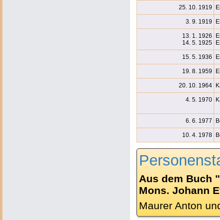
25. 10. 1919
E
3. 9. 1919
E
13. 1. 1926
E
14. 5. 1925
E
15. 5. 1936
E
19. 8. 1959
E
20. 10. 1964
K
4. 5. 1970
K
6. 6. 1977
B
10. 4. 1978
B
Personenst
Aus dem Buch "
Mons. Johann Ev.
Maurer Anton un