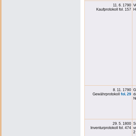
11. 6. 1790
V
Kaufprotokoll fol. 157
H
8. 11. 1790
G
Gewährprotokoll
fol. 29
d
№
29. 5. 1800
S
Inventurprotokoll fol. 474
v
2