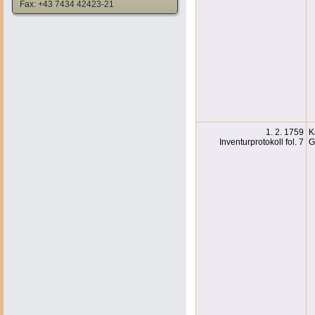
Fax: +43 7434 42423-21
1. 2. 1759
K
Inventurprotokoll fol. 7
G