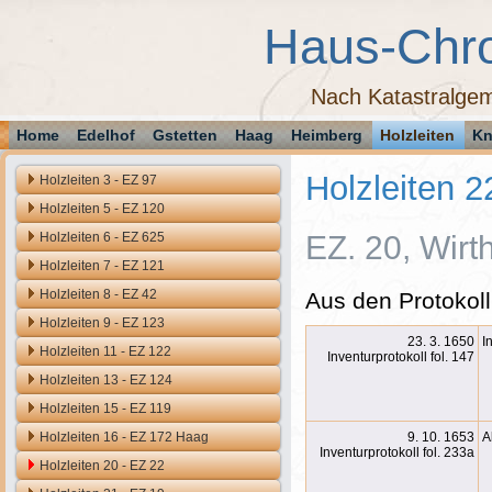
Haus-Chr
Nach Katastralgem
Home
Edelhof
Gstetten
Haag
Heimberg
Holzleiten
Kn
Holzleiten 2
Holzleiten 3 - EZ 97
Holzleiten 5 - EZ 120
Holzleiten 6 - EZ 625
EZ. 20, Wirth
Holzleiten 7 - EZ 121
Holzleiten 8 - EZ 42
Aus den Protokoll
Holzleiten 9 - EZ 123
23. 3. 1650
I
Holzleiten 11 - EZ 122
Inventurprotokoll fol. 147
Holzleiten 13 - EZ 124
Holzleiten 15 - EZ 119
Holzleiten 16 - EZ 172 Haag
9. 10. 1653
A
Inventurprotokoll fol. 233a
Holzleiten 20 - EZ 22