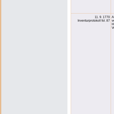
11. 9. 1770
A
Inventurprotokoll fol. 87
v
H
V