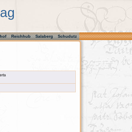
aag
hof
Reichhub
Salaberg
Schudutz
erta