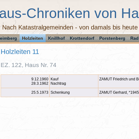
aus-Chroniken von H
Nach Katastralgemeinden - von damals bis heute
eimberg
Holzleiten
Knillhof
Krottendorf
Porstenberg
Rad
Holzleiten 11
EZ. 122, Haus Nr. 74
9.12.1960
Kauf
ZAMUT Friedrich und B
28.3.1962
Nachtrag
25.5.1973
Schenkung
ZAMUT Gerhard, *1945