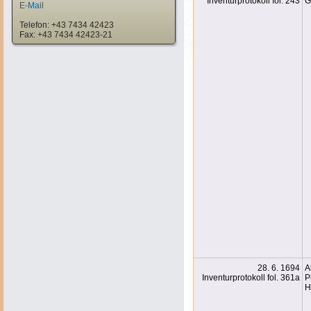
Inventurprotokoll fol. 243
G
E-Mail
Telefon: +43 7434 42423
Fax: +43 7434 42423-21
28. 6. 1694
A
Inventurprotokoll fol. 361a
P
H