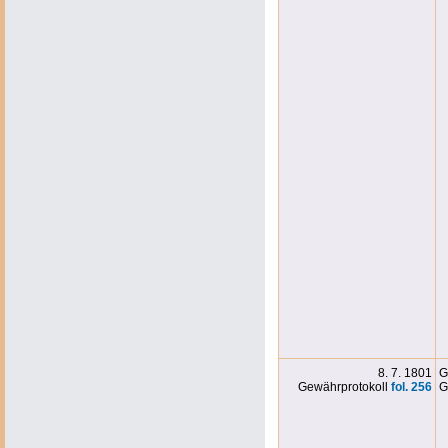
8. 7. 1801
G
Gewährprotokoll
fol. 256
G