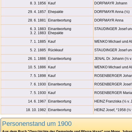
8. 3. 1856
Kauf
DORFMAYR Johann
29. 4. 1857
Ehepakte
DORFMAYR Anna (½)
28. 6. 1881
Einantwortung
DORFMAYR Anna
6. 3. 1883
Einantwortung
STAUDINGER Josef un
3. 2. 1883
Ehepakte
7. 1. 1885
Kauf
WENKO Michael und Al
5. 2. 1885
Rückkauf
STAUDINGER Josef un
26. 1. 1886
Einantwortung
JENAL Dr. Johann (½ v.
10. 5. 1886
Kauf
WENKO Michael und Al
7. 5. 1898
Kauf
ROSENBERGER Johann
7. 6. 1930
Einantwortung
ROSENBERGER Josef (
7. 5. 1930
Kauf
ROSENBERGER Maria, 
14. 6. 1967
Einantwortung
HEINZ Franziska (½ v. 
18. 10. 1982
Einantwortung
HEINZ Josef, *1958 (½ 
Personenstand um 1900
Aus dem Buch "Geschichte der Gemeinde und Pfarre Haag" von Mons. Johann 