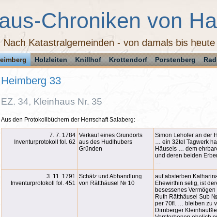
aus-Chroniken von H
Nach Katastralgemeinden - von damals bis heute
eimberg
Holzleiten
Knillhof
Krottendorf
Porstenberg
Rad
Heimberg 33
EZ. 34, Kleinhaus Nr. 35
Aus den Protokollbüchern der Herrschaft Salaberg:
7. 7. 1784
Verkauf eines Grundorts
Simon Lehofer an der H
Inventurprotokoll fol. 62
aus des Hudlhubers
… ein 32tel Tagwerk h
Gründen
Häusels … dem ehrbare
und deren beiden Erben
…
3. 11. 1791
Schätz und Abhandlung
auf absterben Katharin
Inventurprotokoll fol. 451
von Rätthäusel № 10
Ehewirthin selig, ist 
besessenes Vermögen v
Ruth Rätthäusel Sub №
per 70fl. … bleiben zu 
Dirnberger Kleinhäußl