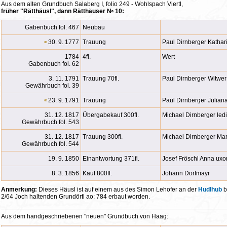
Aus dem alten Grundbuch Salaberg I, folio 249 - Wohlspach Viertl,
früher "Rätthäusl", dann Rätthäuser № 10:
Gabenbuch fol. 467
Neubau
⚭
30. 9. 1777
Trauung
Paul Dirnberger Kathar
1784
4fl.
Wert
Gabenbuch fol. 62
3. 11. 1791
Trauung 70fl.
Paul Dirnberger Witwer 
Gewährbuch fol. 39
⚭
23. 9. 1791
Trauung
Paul Dirnberger Juliana
31. 12. 1817
Übergabekauf 300fl.
Michael Dirnberger ledi
Gewährbuch fol. 543
31. 12. 1817
Trauung 300fl.
Michael Dirnberger Mar
Gewährbuch fol. 544
19. 9. 1850
Einantwortung 371fl.
Josef Fröschl Anna uxo
8. 3. 1856
Kauf 800fl.
Johann Dorfmayr
Anmerkung:
Dieses Häusl ist auf einem aus des Simon Lehofer an der
Hudlhub
b
2/64 Joch haltenden Grundörtl ao: 784 erbaut worden.
Aus dem handgeschriebenen "neuen" Grundbuch von Haag: