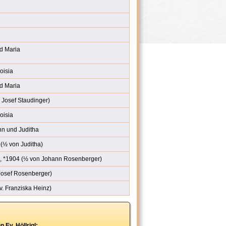
d Maria
oisia
d Maria
 Josef Staudinger)
oisia
 und Juditha
½ von Juditha)
*1904 (½ von Johann Rosenberger)
Josef Rosenberger)
v. Franziska Heinz)
Ev. Höllrigl: