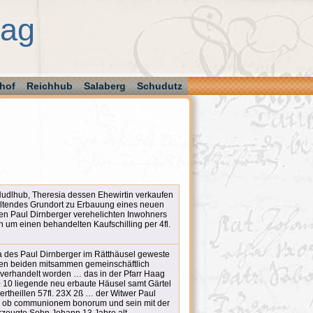
aag
hof
Reichhub
Salaberg
Schudutz
udlhub, Theresia dessen Ehewirtin verkaufen
altendes Grundort zu Erbauung eines neuen
n Paul Dirnberger verehelichten Inwohners
 um einen behandelten Kaufschilling per 4fl.
a des Paul Dirnberger im Rätthäusel geweste
deren beiden mitsammen gemeinschäftlich
erhandelt worden … das in der Pfarr Haag
 10 liegende neu erbaute Häusel samt Gärtel
vertheillen 57fl. 23X 2ß … der Witwer Paul
e ob communionem bonorum und sein mit der