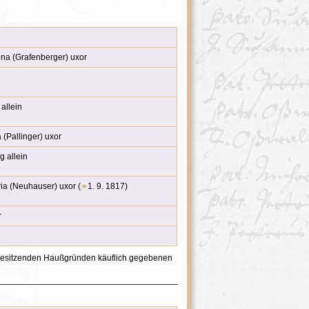
ina (Grafenberger) uxor
allein
 (Pallinger) uxor
g allein
ia (Neuhauser) uxor (
⚭
1. 9. 1817)
r
esitzenden Haußgründen käuflich gegebenen