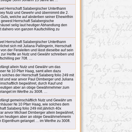
rzeugte Sohn Johann 13 Jahre alt …
twet Herrschaft Salabergischer Unterthann
 bey Nutz und Gewehr und übernimmt die 2.
 Guts, welche auf absterben seiner Ehewirthin
, gewest Herrschaft Salabergische
häusel selig laut heutiger Abhandlung den
at dahero von ganzen Kaufschilling zu
twet Herrschaft Salabergischer Unterthann
ichet sich mit Juliana Pallingerin, Herrschaft
von der Feraleiten und lässt dieselbe auf sein
 zur Helfte an Nutz und Gewähr schreiben und
schilling per 70fl. …
pfängt allein Nutz und Gewähr um das
ser № 10 Pfarr Haag, samt allen dazu
 solches der Herrschaft Salaberg folio 249 mit
 ist und war anvor Paul Dirnberger und Juliana
nschaftlich begwähret, durch Kauf und
heutigen aber an obige Gewährnehmer zum
elanget im Werthe zu 300fl. …
fängt gemeinschäftlich Nutz und Gewähr um
thhäuser № 10 Pfarr Haag, wie solches dem
ft Salaberg folio 249 mit jährlich 40x
war anvor Michael Dirnberger allein begwähret,
 von heutigen aber an obige Gewährnehmerin
n Eigenthum gelanget … im Werthe zu 300fl.