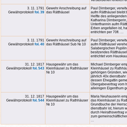
Verstorbenen ehelich e
3. 11. 1791
Gewehr Anschreibung auf
Paul Dirnberger, verwi
Gewährprotokoll
fol. 39
das Rätthäusel
aufm Rätthäusel bleibt
Helfte des anliegenden
Katharina Dirnbergerin
Unterthannin aufm Rätt
Erben angefallen ist, h
entrichten per 70fl. …
3. 11. 1791
Gewehr Anschreibung auf
Paul Dirnberger, verwi
Gewährprotokoll
fol. 40
das Rätthäusel Sub № 10
aufm Rätthäusel verehel
Salabergischen Pupilin 
besitzendes Rätthäusel
entrichtet vom Hauskauf
31. 12. 1817
Hausgewähr um das
Michael Dirnberger em
Gewährprotokoll
fol. 543
Kleinhäusel zu Rathhäuser
Kleinhäusel zu Rathhäu
№ 10
gehörigen Gründen, wie
jährlich 40x dienstbahr
dessen Ehegattin gemei
Übergabevertrag vom 
alleinigen Eigenthum g
31. 12. 1817
Hausgewähr um das
Maria Neuhauserin emp
Gewährprotokoll
fol. 544
Kleinhäusel zu Rathhäuser
das Kleinhäusel zu Ra
№ 10
Grundbuche der Herrscha
dienstbahr ist, hierum 
durch Heirathsvertrag
zum gemeinschäftliche
…