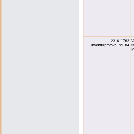
23. 6. 1783
V
Inventurprotokoll fol. 84
r
M