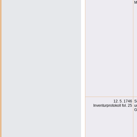
M
12. 5. 1746
S
Inventurprotokoll fol. 25
u
G