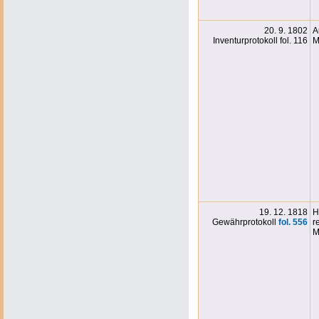
20. 9. 1802
A
Inventurprotokoll fol. 116
M
19. 12. 1818
H
Gewährprotokoll
fol. 556
r
M