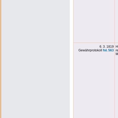
6. 3. 1819
H
Gewährprotokoll
fol. 563
r
M