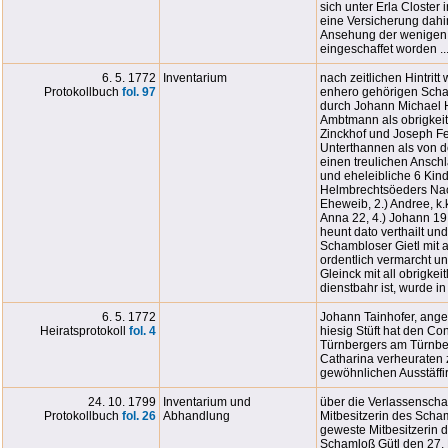
sich unter Erla Closte
eine Versicherung dahi
Ansehung der wenigen 
eingeschaffet worden ..
6. 5. 1772
Inventarium
nach zeitlichen Hintri
Protokollbuch
fol. 97
enhero gehörigen Scham
durch Johann Michael H
Ambtmann als obrigkei
Zinckhof und Joseph F
Unterthannen als von d
einen treulichen Anschl
und eheleibliche 6 Kind
Helmbrechtsöeders Nac
Eheweib, 2.) Andree, k.
Anna 22, 4.) Johann 19, 
heunt dato verthailt und
Schambloser Gietl mit 
ordentlich vermarcht un
Gleinck mit all obrigkei
dienstbahr ist, wurde in
6. 5. 1772
Johann Tainhofer, ange
Heiratsprotokoll
fol. 4
hiesig Stüft hat den Co
Türnbergers am Türnbe
Catharina verheuraten z
gewöhnlichen Ausstäffir
24. 10. 1799
Inventarium und
über die Verlassenschaf
Protokollbuch
fol. 26
Abhandlung
Mitbesitzerin des Scha
geweste Mitbesitzerin d
Schamloß Gütl den 27. M