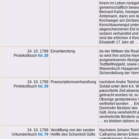
ihrem im Leben rückge
gemeinschäftlich beses
Bernard Kahls, hiesige
Amtsmann, dann von d
Kirchweger am Dirnber
Kerschbaumergut unter
abgeschworenen Eid in
sodann verhandlet und 
sind die ehlichen 4 Ki
Elisabeth 17 Jahr alt …
24. 10. 1799
Einantwortung
da der Wittwer die Real
Protokollbuch
fol. 28
so wird ihm solche hie
ausgewiesenen Abzüge,
Todtfallfreÿgeld, sowie
Waisenbuch Haageramt
Sicherstellung der Vo
24. 10. 1799
Praescriptionsverhandlung
nachdem Andre Teinhofe
Protokollbuch
fol. 28
Soldat unter dem k.k. 
pæscribirte Zeit abwes
gebracht worden ist, so
Obsorge gestandenes V
vertheilet worden … Er
Deinhofer Besitzer des
Gütl, Anna verehelicht
verehelichte Binderin 
… es bleiben dahero zu
24. 10. 1799
Verstiftung von der zwoten
Nachdem Johann Teinho
Urkundenbuch
fol. 79
Helfte des Schamloß Gütls
Catharina denen Erben 
unterthänigen Schamloß