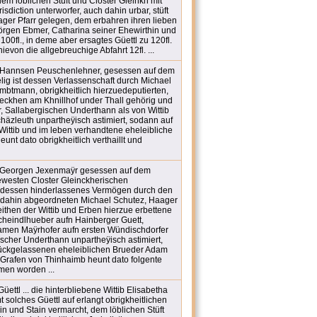
em löblichen Stüft und Closter Gleinkh mit
risdiction unterworfer, auch dahin urbar, stüft
aager Pfarr gelegen, dem erbahren ihren lieben
rgen Ebmer, Catharina seiner Ehewirthin und
00fl., in deme aber ersagtes Güettl zu 120fl.
hievon die allgebreuchige Abfahrt 12fl. ...
 Hannsen Peuschenlehner, gesessen auf dem
lig ist dessen Verlassenschaft durch Michael
mbtmann, obrigkheitlich hierzuedeputierten,
ckhen am Khnillhof under Thall gehörig und
 Sallabergischen Underthann als von Wittib
häzleuth unpartheÿisch astimiert, sodann auf
ittib und im leben verhandtene eheleibliche
unt dato obrigkheitlich verthaillt und
 Georgen Jexenmaÿr gesessen auf dem
ewesten Closter Gleinckherischen
t dessen hinderlassenes Vermögen durch den
 dahin abgeordneten Michael Schutez, Haager
then der Wittib und Erben hierzue erbettene
heindlhueber aufn Hainberger Guett,
amen Maÿrhofer aufn ersten Wündischdorfer
ischer Underthann unpartheÿisch astimiert,
ückgelassenen eheleiblichen Brueder Adam
Grafen von Thinhaimb heunt dato folgente
en worden ...
ttl ... die hinterbliebene Wittib Elisabetha
solches Güettl auf erlangt obrigkheitlichen
n und Stain vermarcht, dem löblichen Stüft