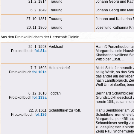
21. 2. 1814
Trauung
Johann Georg und Kath
6. 2. 1849
Trauung
Johann Georg und Mari
27. 10. 1851
Trauung
Johann und Katharina 
20. 11. 1860
Trauung
Josef und Katharina Kri
Aus den Protokollbüchern der Herrschaft Gleink:
25. 1. 1593
Verkhauf
Hannß Punznhueber am
Protokollbuch
fol. 81a
Margaretha sein Hausf
Khatharina weillend St
Wittib per 135fl. ...
7. 7. 1593
Heirathsbrief
Michl Schiefer heurath 
Protokollbuch
fol. 101a
sellig Wittib, so das S
das ander alß der lebe
nach Landtsbrauch, Ze
Wolf Unreinfueßer, beed
6. 12. 1610
Todtfahl
Bernhard Schambloser i
Protokollbuch
fol. 133
a
Grundstückh geschäzt w
herein 15fl., zusammen 3
22. 8. 1611
Schuldtbrief zu 45fl.
Hanß Semblöder am Sch
Protokollbuch
fol. 136
Schuldbrief iren ehelei
Margaretha per 45fl., s
Schambloser seelig zueg
zu des jüngsten Khindts
Zeug Paul Wicherhuebe