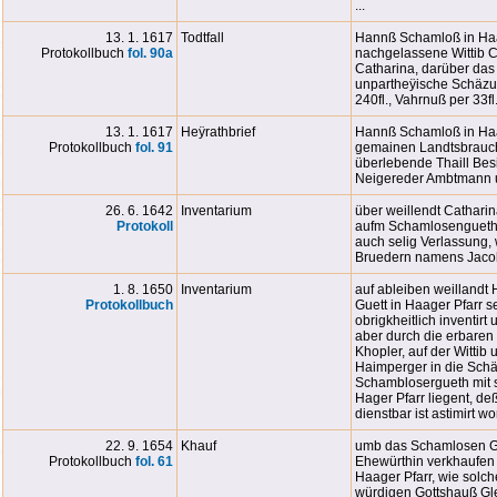
...
13. 1. 1617
Todtfall
Hannß Schamloß in Haag
Protokollbuch
fol. 90a
nachgelassene Wittib 
Catharina, darüber das
unpartheÿische Schäzu
240fl., Vahrnuß per 33fl. 
13. 1. 1617
Heÿrathbrief
Hannß Schamloß in Haa
Protokollbuch
fol. 91
gemainen Landtsbrauch 
überlebende Thaill Bes
Neigereder Ambtmann u
26. 6. 1642
Inventarium
über weillendt Cathari
Protokoll
aufm Schamlosengueth, 
auch selig Verlassung,
Bruedern namens Jacob 
1. 8. 1650
Inventarium
auf ableiben weilland
Protokollbuch
Guett in Haager Pfarr s
obrigkheitlich inventirt
aber durch die erbaren
Khopler, auf der Witti
Haimperger in die Schä
Schamblosergueth mit s
Hager Pfarr liegent, d
dienstbar ist astimirt wo
22. 9. 1654
Khauf
umb das Schamlosen Giet
Protokollbuch
fol. 61
Ehewürthin verkhaufen 
Haager Pfarr, wie solc
würdigen Gottshauß Gle