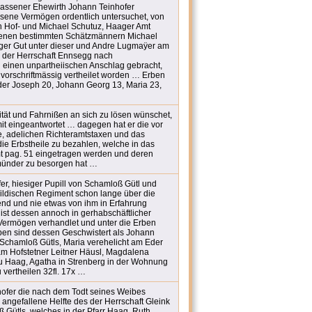
lassener Ehewirth Johann Teinhofer
sene Vermögen ordentlich untersuchet, von
n Hof- und Michael Schutuz, Haager Amt
enen bestimmten Schätzmännern Michael
ger Gut unter dieser und Andre Lugmaÿer am
 der Herrschaft Ennsegg nach
 einen unpartheiischen Anschlag gebracht,
vorschriftmässig vertheilet worden … Erben
nder Joseph 20, Johann Georg 13, Maria 23,
ität und Fahrnißen an sich zu lösen wünschet,
mit eingeantwortet … dagegen hat er die vor
 adelichen Richteramtstaxen und das
 die Erbstheile zu bezahlen, welche in das
 pag. 51 eingetragen werden und deren
rmünder zu besorgen hat …
r, hiesiger Pupill von Schamloß Gütl und
Wildischen Regiment schon lange über die
end und nie etwas von ihm in Erfahrung
 ist dessen annoch in gerhabschäftlicher
ermögen verhandlet und unter die Erben
ben sind dessen Geschwistert als Johann
 Schamloß Gütls, Maria verehelicht am Eder
 am Hofstetner Leitner Häusl, Magdalena
zu Haag, Agatha in Strenberg in der Wohnung
 vertheilen 32fl. 17x …
fer die nach dem Todt seines Weibes
angefallene Helfte des der Herrschaft Gleink
 Gütls, welches in der Pfarr Haag, Ruth