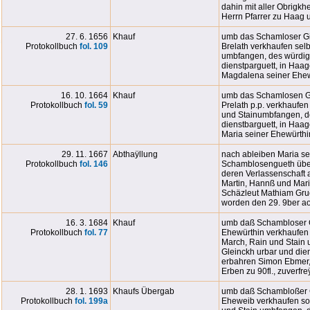
dahin mit aller Obrigk
Herrn Pfarrer zu Haag u
27. 6. 1656
Khauf
umb das Schamloser Gie
Protokollbuch
fol. 10
9
Brelath verkhaufen selb
umbfangen, des würdig
dienstparguett, in Haa
Magdalena seiner Ehewür
16. 10. 1664
Khauf
umb das Schamlosen Gue
Protokollbuch
fol. 59
Prelath p.p. verkhaufen
und Stainumbfangen, de
dienstbarguett, in Haag
Maria seiner Ehewürthin 
29. 11. 1667
Abthaÿllung
nach ableiben Maria se
Protokollbuch
fol. 146
Schamblosengueth überl
deren Verlassenschaft a
Martin, Hannß und Maria
Schäzleut Mathiam Gru
worden den 29. 9ber ao 
16. 3. 1684
Khauf
umb daß Schambloser Gu
Protokollbuch
fol. 77
Ehewürthin verkhaufen 
March, Rain und Stain 
Gleinckh urbar und dien
erbahren Simon Ebmer,
Erben zu 90fl., zuverfreÿ
28. 1. 1693
Khaufs Übergab
umb daß Schambloßer G
Protokollbuch
fol. 19
9a
Eheweib verkhaufen solc