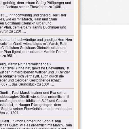
heit gehörig, dem erbarn Geörg Pößlperger und
nd Barbara seiner Ehewürthin zu 140fl. ...
tl ... ihr hochwürdig und gnedig Herr Herr
es, wie es mit March, Rain und Stain
en Gottshaus Gleinckh urbar und
ger Pfarr, dem erbarn Hannß Buchinger und
tin zu 120fl. ...
tt ... ihr hochwürdige und gnedige Herr Herr
 solches Guett, wieselbiges mit March, Rain
ß löblichen Gottshaus Gleinckh urbar und
er Pfarr ligent, dem erbaren Marthin Pruner,
zu 95fl. ...
elig, Martin Pruners welcher daß
entsweiß inne hat, geweste Ehewürthin, ist
uf den hinterblibenen Wittiber und 3 Khinder
 obrigkheitlich verthaÿllt, auch durch die
eber und Geörgen Gestöttner geschäzt
667 ... das Grundstück zu 100fl. ...
ett ... Paul Marckhstainer und Eva seine
obbesagtes Güettl, wie selbes ordentlich mit
umbfangen, dem löblichen Stüft und Closter
stbar ist, in Haager Pfarr gelegen, dem
 Sophia seiner Ehewürthin und deren beeden
en zu 120fl. ...
üettl ... Simon Ebmer und Sophia sein
hes Güettl, wie es ordentlich mit March, Rain