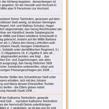
r in die Hörberg begeben, dessentwegen ist
n gegeben, for die Heurath und Hochzeit in
Mitln aber 8 Persohnen zur Hochzeit
.
tt weÿland Simon Tainhofers, gesessen auf dem
bloser Gietl seelig, ist dessen Vermögen
iegerl, Hof- und Mathias Schutuz, Hager
tlich abgeordneter, dan Georg Reichhueber am
ellner am Händlhof, beede Salabergische
er Wittib und Erben erbettene Schäzleuth in
ag gebracht, sodann auf die Wittib Barbara
er als 1.) Maria des Georg Lehhofers aufn
hbahrn Heußl, hiesigen Unterthanns
k. Solldath unter denWittischen Regiment, 3.)
5.) Magdalena 16, 6.) Agatha 8 Jahr alt ...
 abgehandlet worden, wie folgt ... das
allen Ein- und Zugehörungen, wie alles
d ausgezaigt, dan hiesig löblichen Stüft
tlicher Jurisdiction unterworfen, urbar und
 vorigen Preisangeschlagen per 200fl. ...
henter Stüfter des Schambloser Gietl unter
nsens erhalten, sich mit des Johann
rg und Maria dessen Ehewürthin Tochter
u derfen - die Eltern geben nebst
ung Heurath Guett 150fl. ...
t der Katharina Teinhoferin, geweste
mloß Gütl … nachdem Katharina Teinhoferin
es der Herrschaft Gleink unterthänigen
ärz d. J. gestorben, so ist das von ihr und