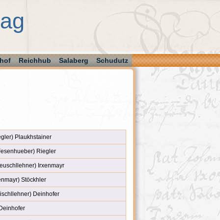
aag
hof
Reichhub
Salaberg
Schudutz
gler) Plaukhstainer
Fesenhueber) Riegler
euschllehner) Irxenmayr
enmayr) Stöckhler
schllehner) Deinhofer
Deinhofer