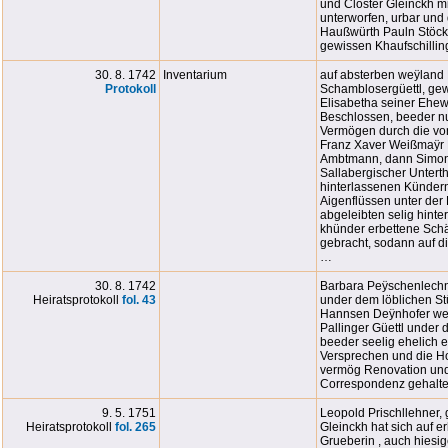
und Closter Gleinckh mit
unterworfen, urbar und 
Haußwürth Pauln Stöck
gewissen Khaufschilling
30. 8. 1742
Inventarium
auf absterben weÿland
Protokoll
Schamblosergüettl, gew
Elisabetha seiner Ehewü
Beschlossen, beeder nu
Vermögen durch die von
Franz Xaver Weißmaÿr
Ambtmann, dann Simon 
Sallabergischer Unterth
hinterlassenen Künder
Aigenflüssen unter der
abgeleibten selig hinte
khünder erbettene Schä
gebracht, sodann auf d
…
30. 8. 1742
Barbara Peÿschenlechne
Heiratsprotokoll
fol. 43
under dem löblichen Stü
Hannsen Deÿnhofer weÿ
Pallinger Güettl under 
beeder seelig ehelich 
Versprechen und die Ho
vermög Renovation unde
Correspondenz gehalten
9. 5. 1751
Leopold Prischllehner,
Heiratsprotokoll
fol. 265
Gleinckh hat sich auf e
Grueberin , auch hiesi