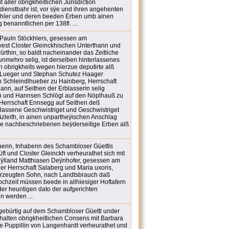
 aller obrigkheitlichen Jurisdiction
dienstbahr ist, vor sÿe und ihren angehenten
hler und deren beeden Erben umb ainen
 benanntlichen per 138fl. ...
 Pauln Stöckhlers, gesessen am
est Closter Gleinckhischen Unterthann und
rthin, so baldt nacheinander das Zeitliche
nmehro selig, ist derselben hinterlassenes
 obrigkheits wegen hierzue deputirte alß
 Lueger und Stephan Schutez Haager
Schleindlhueber zu Hainberg, Herrschaft
ann, auf Seithen der Erblasserin selig
n und Hannsen Schlögl auf den Nöplhauß zu
 Herrschaft Ennsegg auf Seithen deß
rlassene Geschwistriget und Geschwistriget
zleith, in ainen unpartheÿischen Anschlag
ie nachbeschriebenen beÿderseitige Erben alß
rin, Inhaberin des Schambloser Güettls
ft und Closter Gleinckh verheurathet sich mit
lland Matthiasen Deÿnhofer, gesessen am
der Herrschaft Salaberg und Maria uxoris,
erzeugten Sohn, nach Landtsbrauch daß
chzeit müssen beede in allhiesiger Hoftafern
r heuntigen dato der aufgerichten
 werden ...
 gebürtig auf dem Schambloser Güettl under
rhalten obrigkheitlichen Consens mit Barbara
ge Puppillin von Langenhardt verheurathet und