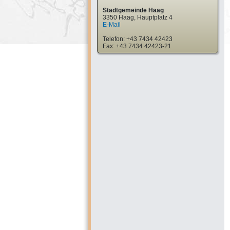
Stadtgemeinde Haag
3350 Haag, Hauptplatz 4
E-Mail
Telefon: +43 7434 42423
Fax: +43 7434 42423-21