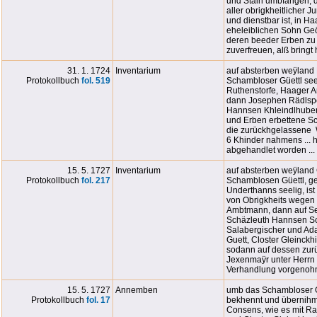
und Stain umbfangen, d
aller obrigkheitlicher Ju
und dienstbar ist, in H
eheleiblichen Sohn Geö
deren beeder Erben zu 1
zuverfreuen, alß bringt 
31. 1. 1724
Inventarium
auf absterben weÿland
Protokollbuch
fol. 519
Schambloser Güettl see
Ruthenstorfe, Haager A
dann Josephen Rädlspe
Hannsen Khleindlhuber,
und Erben erbettene Sc
die zurückhgelassene W
6 Khinder nahmens ... he
abgehandlet worden ...
15. 5. 1727
Inventarium
auf absterben weÿland
Protokollbuch
fol. 217
Schamblosen Güettl, g
Underthanns seelig, is
von Obrigkheits wegen
Ambtmann, dann auf Sei
Schäzleuth Hannsen Sc
Salabergischer und Ad
Guett, Closter Gleinckh
sodann auf dessen zur
Jexenmaÿr unter Herrn 
Verhandlung vorgenohm
15. 5. 1727
Annemben
umb das Schambloser Güe
Protokollbuch
fol. 17
bekhennt und übernihmt 
Consens, wie es mit Rai