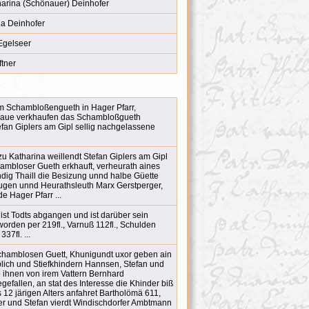
arina (Schönauer) Deinhofer
a Deinhofer
Egelseer
ftner
 Schambloßengueth in Hager Pfarr,
raue verkhaufen das Schambloßgueth
efan Giplers am Gipl sellig nachgelassene
zu Katharina weillendt Stefan Giplers am Gipl
chambloser Gueth erkhauft, verheurath aines
ndig Thaill die Besizung unnd halbe Güette
ugen unnd Heurathsleuth Marx Gerstperger,
e Hager Pfarr ...
st Todts abgangen und ist darüber sein
orden per 219fl., Varnuß 112fl., Schulden
37fl. ...
amblosen Guett, Khunigundt uxor geben ain
blich und Stiefkhindern Hannsen, Stefan und
o ihnen von irem Vattern Bernhard
efallen, an stat des Interesse die Khinder biß
 12 järigen Alters anfahret Bartholömä 611,
r und Stefan vierdt Windischdorfer Ambtmann