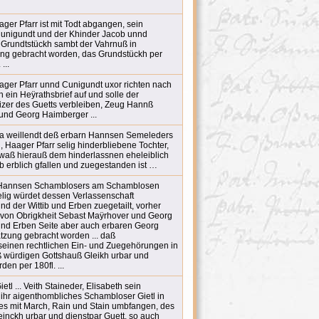
er Pfarr ist mit Todt abgangen, sein
Cunigundt und der Khinder Jacob unnd
 Grundtstückh sambt der Vahrnuß in
ng gebracht worden, das Grundstückh per
...
ger Pfarr unnd Cunigundt uxor richten nach
ein Heÿrathsbrief auf und solle der
izer des Guetts verbleiben, Zeug Hannß
nd Georg Haimberger ...
na weillendt deß erbarn Hannsen Semeleders
Haager Pfarr selig hinderbliebene Tochter,
 waß hierauß dem hinderlassnen eheleiblich
erblich gfallen und zuegestanden ist …
t Hannsen Schamblosers am Schamblosen
elig würdet dessen Verlassenschaft
 und der Wittib und Erben zuegetailt, vorher
 von Obrigkheit Sebast Maÿrhover und Georg
b und Erben Seite aber auch erbaren Georg
tzung gebracht worden ... daß
einen rechtlichen Ein- und Zuegehörungen in
eß würdigen Gottshauß Gleikh urbar und
rden per 180fl. ...
l ... Veith Staineder, Elisabeth sein
ihr aigenthombliches Schambloser Gietl in
hes mit March, Rain und Stain umbfangen, des
inckh urbar und dienstpar Guett, so auch