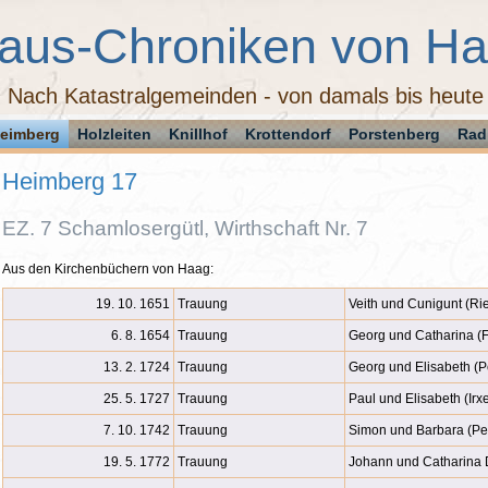
aus-Chroniken von H
Nach Katastralgemeinden - von damals bis heute
eimberg
Holzleiten
Knillhof
Krottendorf
Porstenberg
Rad
Heimberg 17
EZ. 7 Schamlosergütl, Wirthschaft Nr. 7
Aus den Kirchenbüchern von Haag:
19. 10. 1651
Trauung
Veith und Cunigunt (Rie
6. 8. 1654
Trauung
Georg und Catharina (
13. 2. 1724
Trauung
Georg und Elisabeth (P
25. 5. 1727
Trauung
Paul und Elisabeth (Irx
7. 10. 1742
Trauung
Simon und Barbara (Pei
19. 5. 1772
Trauung
Johann und Catharina 