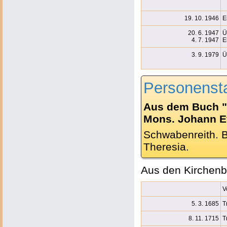
19. 10. 1946
E
20. 6. 1947
Ü
4. 7. 1947
E
3. 9. 1979
Ü
Personenst
Aus dem Buch "
Mons. Johann Ev.
Schwabenreith. B
Theresia.
Aus den Kirchenb
V
5. 3. 1685
T
8. 11. 1715
T