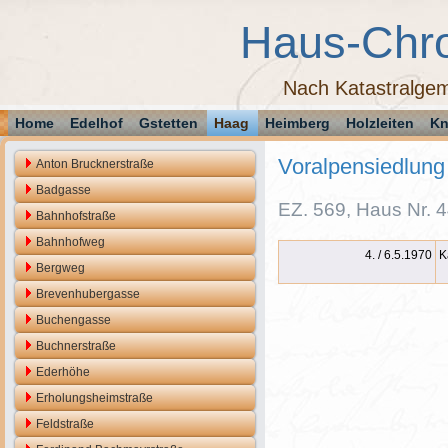
Haus-Chr
Nach Katastralgem
Home
Edelhof
Gstetten
Haag
Heimberg
Holzleiten
Kn
Voralpensiedlung
Anton Brucknerstraße
Badgasse
EZ. 569, Haus Nr. 4
Bahnhofstraße
Bahnhofweg
4. / 6.5.1970
K
Bergweg
Brevenhubergasse
Buchengasse
Buchnerstraße
Ederhöhe
Erholungsheimstraße
Feldstraße