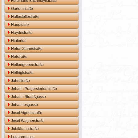
Ferdinand Bachmayrstraße
Gartenstraße
Haltestellestraße
Hauptplatz
Haydnstraße
Hintertürl
Hofrat Sturmstraße
Hofstraße
Hollengruberstraße
Höllriglstraße
Jahnstraße
Johann Pragerstorferstraße
Johann Straußgasse
Johannesgasse
Josef Aignerstraße
Josef Wagnerstraße
Jubiläumsstraße
Lederergasse