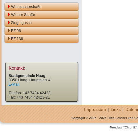
Weistracherstraße
Wiener Straße
Ziegelgasse
EZ 96
EZ 138
Kontakt:
Stadtgemeinde Haag
3350 Haag, Hauptplatz 4
E-Mail
Telefon: +43 7434 42423
Fax: +43 7434 42423-21
Impressum
Links
Daten
|
|
Copyright © 2006 - 2026 Hilda Lessner und G
Template "Chronik"