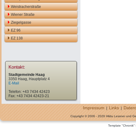
Weistracherstraße
Wiener Straße
Ziegelgasse
EZ 96
EZ 138
Kontakt:
Stadtgemeinde Haag
3350 Haag, Hauptplatz 4
E-Mail
Telefon: +43 7434 42423
Fax: +43 7434 42423-21
Impressum
Links
Daten
|
|
Copyright © 2006 - 2026 Hilda Lessner und G
Template "Chronik"