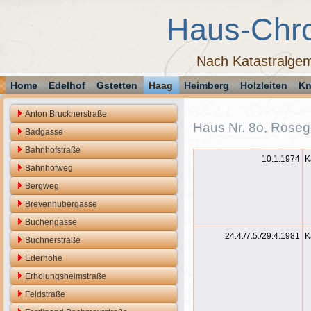
Haus-Chr
Nach Katastralgem
Home
Edelhof
Gstetten
Haag
Heimberg
Holzleiten
Kn
Anton Brucknerstraße
Haus Nr. 8o, Rose
Badgasse
Bahnhofstraße
10.1.1974
K
Bahnhofweg
Bergweg
Brevenhubergasse
Buchengasse
24.4./7.5./29.4.1981
K
Buchnerstraße
Ederhöhe
Erholungsheimstraße
Feldstraße