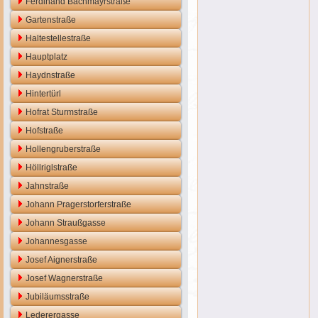
Ferdinand Bachmayrstraße
Gartenstraße
Haltestellestraße
Hauptplatz
Haydnstraße
Hintertürl
Hofrat Sturmstraße
Hofstraße
Hollengruberstraße
Höllriglstraße
Jahnstraße
Johann Pragerstorferstraße
Johann Straußgasse
Johannesgasse
Josef Aignerstraße
Josef Wagnerstraße
Jubiläumsstraße
Lederergasse