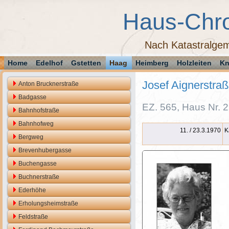
Haus-Chr
Nach Katastralgem
Home
Edelhof
Gstetten
Haag
Heimberg
Holzleiten
Kn
Josef Aignerstraß
Anton Brucknerstraße
Badgasse
EZ. 565, Haus Nr. 29
Bahnhofstraße
Bahnhofweg
11. / 23.3.
1970
K
Bergweg
Brevenhubergasse
Buchengasse
Buchnerstraße
Ederhöhe
Erholungsheimstraße
Feldstraße