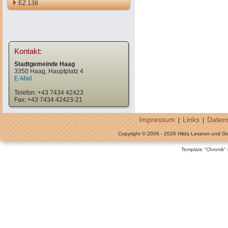
EZ 138
Kontakt:
Stadtgemeinde Haag
3350 Haag, Hauptplatz 4
E-Mail
Telefon: +43 7434 42423
Fax: +43 7434 42423-21
Impressum
Links
Daten
|
|
Copyright © 2006 - 2026 Hilda Lessner und G
Template "Chronik"