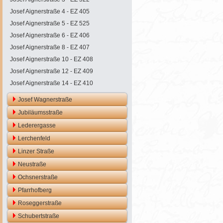
Josef Aignerstraße 4 - EZ 405
Josef Aignerstraße 5 - EZ 525
Josef Aignerstraße 6 - EZ 406
Josef Aignerstraße 8 - EZ 407
Josef Aignerstraße 10 - EZ 408
Josef Aignerstraße 12 - EZ 409
Josef Aignerstraße 14 - EZ 410
Josef Wagnerstraße
Jubiläumsstraße
Lederergasse
Lerchenfeld
Linzer Straße
Neustraße
Ochsnerstraße
Pfarrhofberg
Roseggerstraße
Schubertstraße