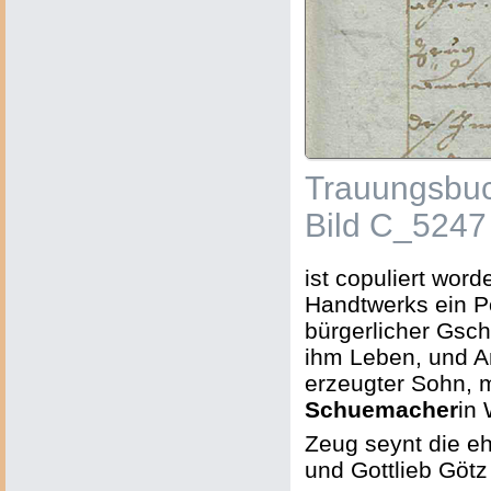
Trauungsbuc
Bild C_5247
ist copuliert word
Handtwerks ein P
bürgerlicher Gsc
ihm Leben, und A
erzeugter Sohn, 
Schuemacher
in 
Zeug seynt die e
und Gottlieb Götz