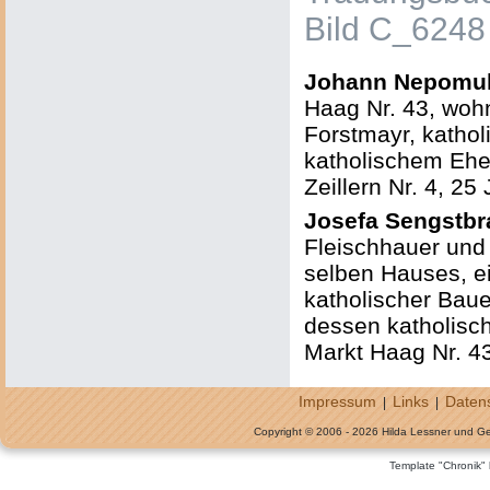
Bild C_6248
Johann Nepomuk
Haag Nr. 43, wohn
Forstmayr, kathol
katholischem Ehe
Zeillern Nr. 4, 25 
Josefa Sengstbr
Fleischhauer und 
selben Hauses, ei
katholischer Baue
dessen katholisc
Markt Haag Nr. 43
Impressum
Links
Daten
|
|
Copyright © 2006 - 2026 Hilda Lessner und G
Template "Chronik"