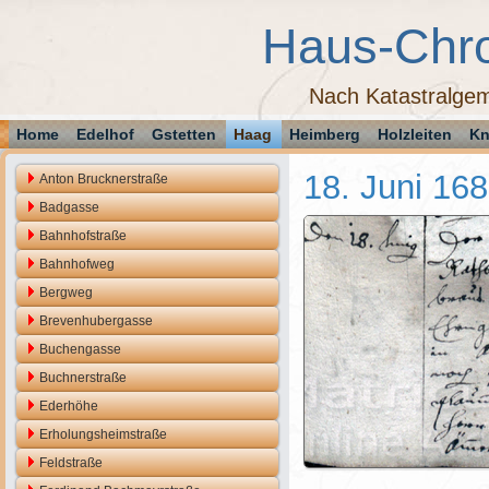
Haus-Chr
Nach Katastralgem
Home
Edelhof
Gstetten
Haag
Heimberg
Holzleiten
Kn
18. Juni 16
Anton Brucknerstraße
Badgasse
Bahnhofstraße
Bahnhofweg
Bergweg
Brevenhubergasse
Buchengasse
Buchnerstraße
Ederhöhe
Erholungsheimstraße
Feldstraße