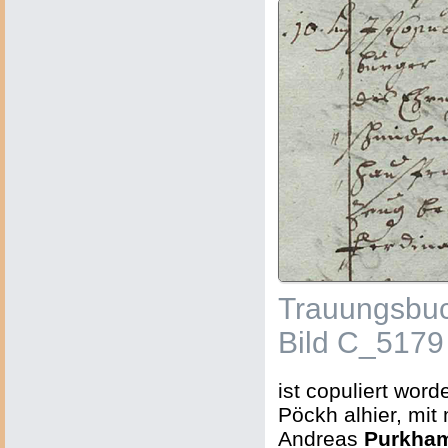
Trauungsbuc
Bild C_5179
ist copuliert wor
Pöckh alhier, mit
Andreas
Purkha