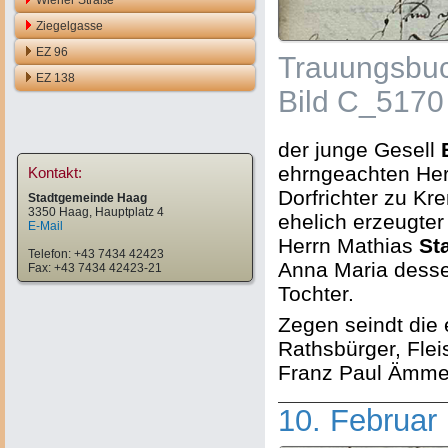
Wiener Straße
Ziegelgasse
EZ 96
Trauungsbuc
EZ 138
Bild C_5170
der junge Gesell
ehrngeachten He
Kontakt:
Dorfrichter zu Kr
Stadtgemeinde Haag
3350 Haag, Hauptplatz 4
ehelich erzeugter
E-Mail
Herrn Mathias
St
Telefon: +43 7434 42423
Anna Maria desse
Fax: +43 7434 42423-21
Tochter.
Zegen seindt die 
Rathsbürger, Fle
Franz Paul Ämmer
10. Februar