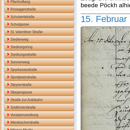
Pfarrhofberg
beede Pöckh alhie
Roseggerstraße
15. Februar
Schubertstraße
Schulgasse
St. Valentiner Straße
Siedlerweg
Siedlungsring
Siedlungsstraße
Sonnenweg
Sparkassestraße
Sportplatzstraße
Steyrerstraße
Stiegengasse
Straße zur Autobahn
Südtirolerstraße
Voralpensiedlung
Weistracherstraße