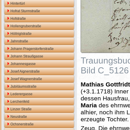
Hintertürl
Hofrat Sturmstraße
Hofstraße
Hollengruberstraße
Höllriglstraße
Jahnstraße
Johann Pragerstorferstraße
Johann Straußgasse
Trauungsbuc
Johannesgasse
Bild C_5126
Josef Aignerstraße
Josef Wagnerstraße
Mathias Gottfridt
Jubiläumsstraße
(+3.1.1718) Inne
Lederergasse
dessen Hausfrau,
Lerchenfeld
Maria
des ehrnwe
Linzer Straße
alhier, noch ihm
Neustraße
erzeugte Tochter.
Ochsnerstraße
Zeug. Die ehrnw