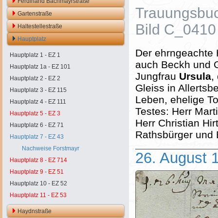
Ferdinand Bachmayrstraße
Trauungsbuc
Gartenstraße
Bild C_0410
Haltestellestraße
Hauptplatz
Der ehrngeachte
Hauptplatz 1 - EZ 1
auch Beckh und Ga
Hauptplatz 1a - EZ 101
Jungfrau
Ursula
,
Hauptplatz 2 - EZ 2
Gleiss in Allerts
Hauptplatz 3 - EZ 115
Leben, ehelige To
Hauptplatz 4 - EZ 111
Testes: Herr Mar
Hauptplatz 5 - EZ 3
Herr Christian Hi
Hauptplatz 6 - EZ 71
Rathsbürger und B
Hauptplatz 7 - EZ 43
Nachweise Forstmayr
26. August 
Hauptplatz 8 - EZ 714
Hauptplatz 9 - EZ 51
Hauptplatz 10 - EZ 52
Hauptplatz 11 - EZ 53
Haydnstraße