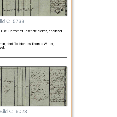
Bild C_5739
 O.Oe. Herrschaft Losensteinleiten, ehelicher
rkte, ehel. Tochter des Thomas Weber,
eel.
 Bild C_6023