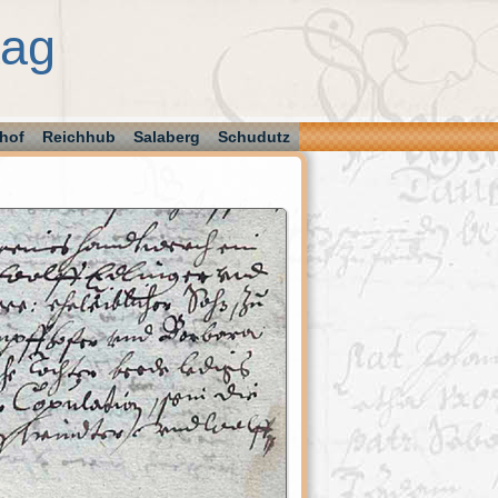
aag
hof
Reichhub
Salaberg
Schudutz