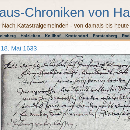
aus-Chroniken von H
Nach Katastralgemeinden - von damals bis heute
eimberg
Holzleiten
Knillhof
Krottendorf
Porstenberg
Rad
18. Mai 1633