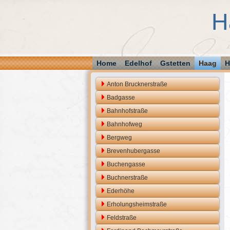
H
Home
Edelhof
Gstetten
Haag
H
Anton Brucknerstraße
Badgasse
Bahnhofstraße
Bahnhofweg
Bergweg
Brevenhubergasse
Buchengasse
Buchnerstraße
Ederhöhe
Erholungsheimstraße
Feldstraße