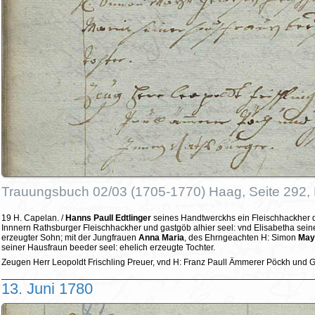
Trauungsbuch 02/03 (1705-1770) Haag, Seite 292,
19 H. Capelan. /
Hanns Paull Edtlinger
seines Handtwerckhs ein Fleischhackher d
Innnern Rathsburger Fleischhackher und gastgöb alhier seel: vnd Elisabetha sei
erzeugter Sohn; mit der Jungfrauen
Anna Maria
, des Ehrngeachten H: Simon
May
seiner Hausfraun beeder seel: ehelich erzeugte Tochter.
Zeugen Herr Leopoldt Frischling Preuer, vnd H: Franz Paull Ämmerer Pöckh und 
13. Juni 1780