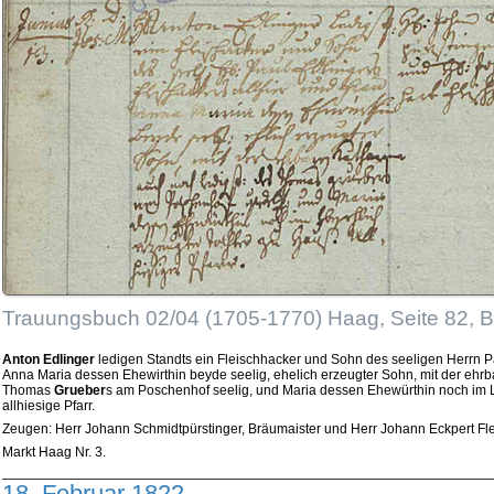
Trauungsbuch 02/04 (1705-1770) Haag, Seite 82, 
Anton Edlinger
ledigen Standts ein Fleischhacker und Sohn des seeligen Herrn Pa
Anna Maria dessen Ehewirthin beyde seelig, ehelich erzeugter Sohn, mit der ehr
Thomas
Grueber
s am Poschenhof seelig, und Maria dessen Ehewürthin noch im L
allhiesige Pfarr.
Zeugen: Herr Johann Schmidtpürstinger, Bräumaister und Herr Johann Eckpert Fle
Markt Haag Nr. 3.
18. Februar 1822