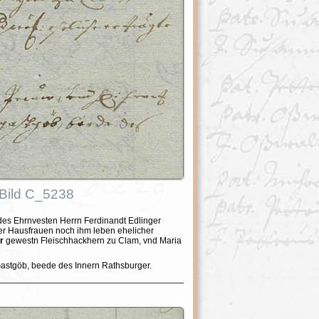
 Bild C_5238
es Ehrnvesten Herrn Ferdinandt Edlinger
ner Hausfrauen noch ihm leben ehelicher
r
gewestn Fleischhackhern zu Clam, vnd Maria
Gastgöb, beede des Innern Rathsburger.