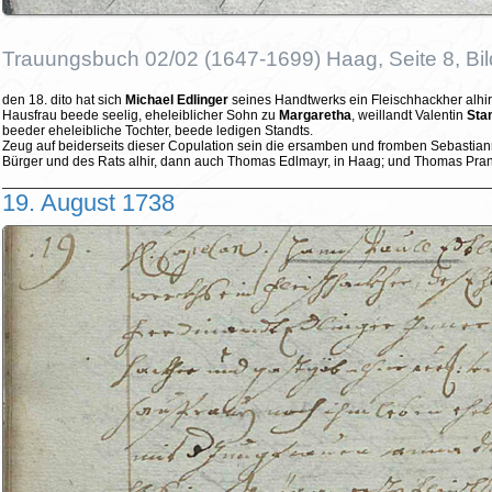
Trauungsbuch 02/02 (1647-1699) Haag, Seite 8, Bi
den 18. dito hat sich
Michael Edlinger
seines Handtwerks ein Fleischhackher alhir
Hausfrau beede seelig, eheleiblicher Sohn zu
Margaretha
, weillandt Valentin
Sta
beeder eheleibliche Tochter, beede ledigen Standts.
Zeug auf beiderseits dieser Copulation sein die ersamben und fromben Sebastia
Bürger und des Rats alhir, dann auch Thomas Edlmayr, in Haag; und Thomas Prants
19. August 1738