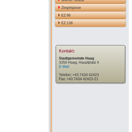
Wiener Straße
Ziegelgasse
EZ 96
EZ 138
Kontakt:
Stadtgemeinde Haag
3350 Haag, Hauptplatz 4
E-Mail
Telefon: +43 7434 42423
Fax: +43 7434 42423-21