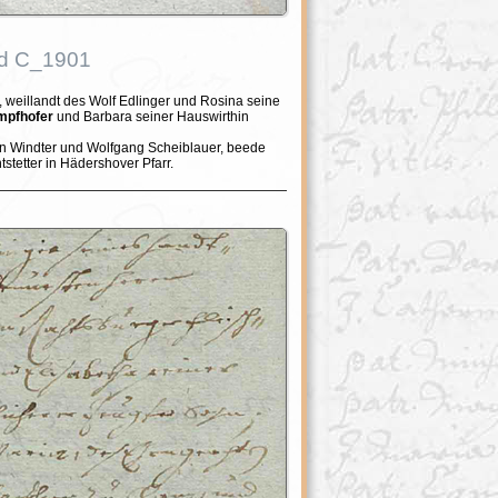
ld C_1901
, weillandt des Wolf Edlinger und Rosina seine
mpfhofer
und Barbara seiner Hauswirthin
nn Windter und Wolfgang Scheiblauer, beede
tetter in Hädershover Pfarr.