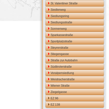
St. Valentiner Straße
Siedlerweg
Siedlungsring
Siedlungsstraße
Sonnenweg
Sparkassestraße
Sportplatzstraße
Steyrerstraße
Stiegengasse
Straße zur Autobahn
Südtirolerstraße
Voralpensiedlung
Weistracherstraße
Wiener Straße
Ziegelgasse
EZ 96
EZ 138