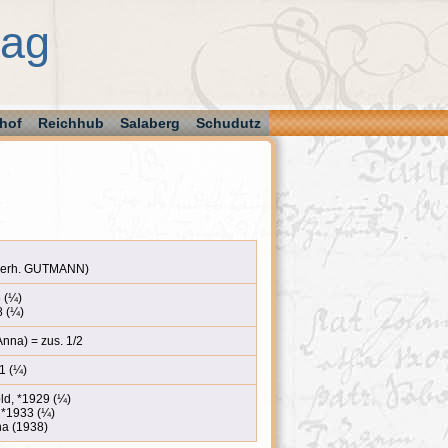
aag
hof
Reichhub
Salaberg
Schudutz
erh. GUTMANN)
 (¼)
 (¼)
na) = zus. 1/2
1 (¼)
, *1929 (¼)
*1933 (¼)
na (1938)