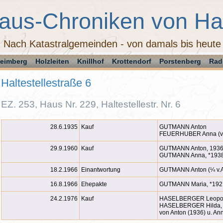
aus-Chroniken von H
Nach Katastralgemeinden - von damals bis heute
eimberg
Holzleiten
Knillhof
Krottendorf
Porstenberg
Rad
Haltestellestraße 6
EZ. 253, Haus Nr. 229, Haltestellestr. Nr. 6
28.6.1935
Kauf
GUTMANN Anton
FEUERHUBER Anna (v
29.9.1960
Kauf
GUTMANN Anton, 1936
GUTMANN Anna, *1938
18.2.1966
Einantwortung
GUTMANN Anton (¼ v.An
16.8.1966
Ehepakte
GUTMANN Maria, *192
24.2.1976
Kauf
HASELBERGER Leopold
HASELBERGER Hilda, 
von Anton (1936) u. An