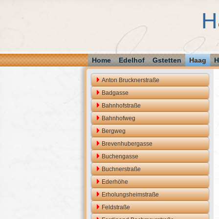
H
Home
Edelhof
Gstetten
Haag
H
Anton Brucknerstraße
Badgasse
Bahnhofstraße
Bahnhofweg
Bergweg
Brevenhubergasse
Buchengasse
Buchnerstraße
Ederhöhe
Erholungsheimstraße
Feldstraße