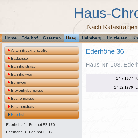
Haus-Chr
Nach Katastralgem
Home
Edelhof
Gstetten
Haag
Heimberg
Holzleiten
Kn
Ederhöhe 36
Anton Brucknerstraße
Badgasse
Haus Nr. 103, Eder
Bahnhofstraße
Bahnhofweg
14.7.1977
K
Bergweg
17.12.1979
E
Brevenhubergasse
Buchengasse
Buchnerstraße
Ederhöhe
Ederhöhe 1 - Edelhof EZ 170
Ederhöhe 3 - Edelhof EZ 171