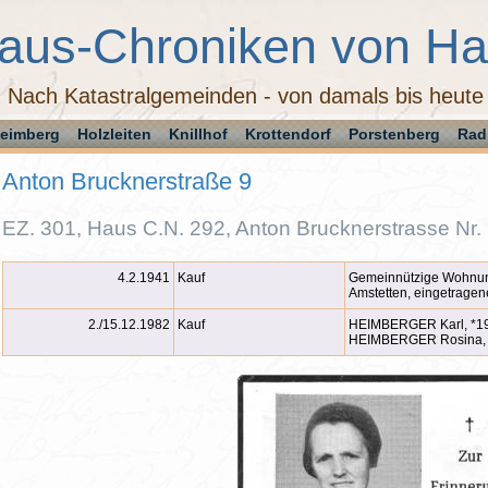
aus-Chroniken von H
Nach Katastralgemeinden - von damals bis heute
eimberg
Holzleiten
Knillhof
Krottendorf
Porstenberg
Rad
Anton Brucknerstraße 9
EZ. 301, Haus C.N. 292, Anton Brucknerstrasse Nr.
4.2.1941
Kauf
Gemeinnützige Wohnun
Amstetten, eingetragen
2./15.12.1982
Kauf
HEIMBERGER Karl, *1
HEIMBERGER Rosina,