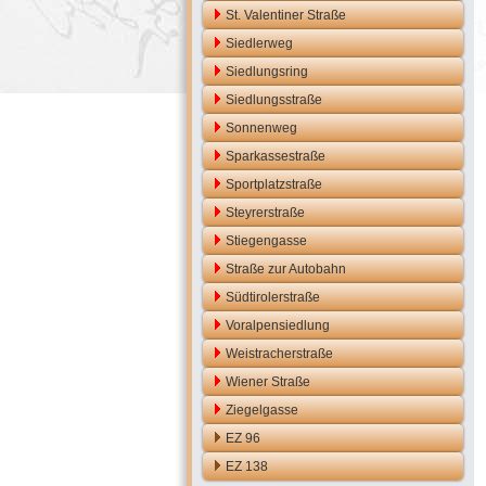
St. Valentiner Straße
Siedlerweg
Siedlungsring
Siedlungsstraße
Sonnenweg
Sparkassestraße
Sportplatzstraße
Steyrerstraße
Stiegengasse
Straße zur Autobahn
Südtirolerstraße
Voralpensiedlung
Weistracherstraße
Wiener Straße
Ziegelgasse
EZ 96
EZ 138