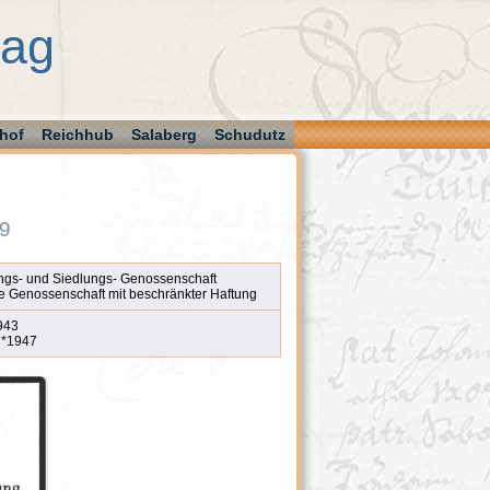
aag
hof
Reichhub
Salaberg
Schudutz
 9
gs- und Siedlungs- Genossenschaft
e Genossenschaft mit beschränkter Haftung
943
 *1947