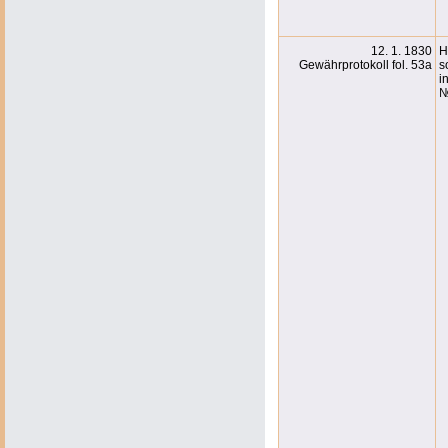
12. 1. 1830
H
Gewährprotokoll fol. 53a
s
i
№