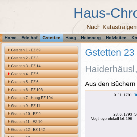
Haus-Chr
Nach Katastralgem
Home
Edelhof
Gstetten
Haag
Heimberg
Holzleiten
Kn
Gstetten 23
Gstetten 1 - EZ 69
Gstetten 2 - EZ 3
Gstetten 3 - EZ 14
Haiderhäusl,
Gstetten 4 - EZ 5
Gstetten 5 - EZ 6
Aus den Büchern 
Gstetten 6 - EZ 108
9. 11. 1791
T
Gstetten 7 - Haag EZ 194
Gstetten 9 - EZ 11
Gstetten 10 - EZ 9
28. 6. 1793
S
Vogtheyprotokoll fol. 196
Gstetten 11 - EZ 10
Gstetten 12 - EZ 142