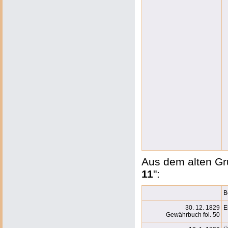
Aus dem alten Gru
11
":
B
30. 12. 1829
E
Gewährbuch fol. 50