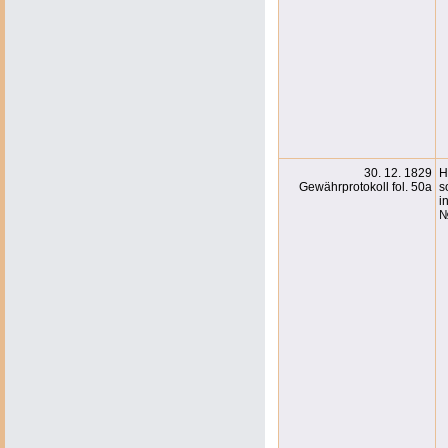
30. 12. 1829
H
Gewährprotokoll fol. 50a
s
i
№