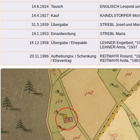
14.6.1924
Tausch
ENGLISCH Leopold un
14.4.1927
Kauf
KAINDLSTORFER Micha
31.5.1939
Übergabe
STREBL Josef und Mar
19.1.1953
Einantwortung
STREBL Maria
16.12.1958
Übergabe / Ehepakte
LEHNER Engelbert, *1
LEHNER Anna, *1937
20.11.1986
Aufhebungsv. / Schenkung
REITMAYR Roland, *19
/ Ehevertrag
REITMAYR Anita, *1963