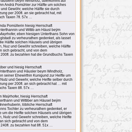
nhäuslerin beym Windholz, überkommt auf
nn Andrä Pomühler zur Hälfte um solches
und Gewöhr, welche Hälfte sie durch
ng per 200fl. an sie gebracht hat, mit
ch Taxen 7fl. 57x …
da Pomüllerin hiesig Herrschaft
nterthannin und Wittib am Häusl beÿm
Mayrhofer, eben hiesigen Unterthans Sohn von
lstadl zu verheurathen gedenket, als lasset
die Hälfte solchen Häusels und übrigen
n, Nuz und Gewöhr schreiben, welche Hälfte
an sich gebracht, und von dem
r 200fl. zu bezahlen hat die Grundbuchs Taxen
iber und hiesig Herrschaft
Unterthann und Häusler beym Windholz,
n seiner Ehewirthin Kunigund zur Helfte um
Nutz und Gewehr, welche Helfte selber durch
ung per 200fl. an sich gebracht hat … mit
chs Taxen 8fl. 57x …
Maÿrhofer, hiesig Herrschaft
terthann und Wittiber am Häusel beÿm
Innerhuberin, löbliche Herrschaft
nns Tochter zu verheurathen gedenket, er
me um die Helfte solchen Häusels und übrigen
, Nutz und Gewehr schreiben, welche Helfte
 an sich gebracht und von dem
 240fl. zu bezahlen hat 8fl. 51x …