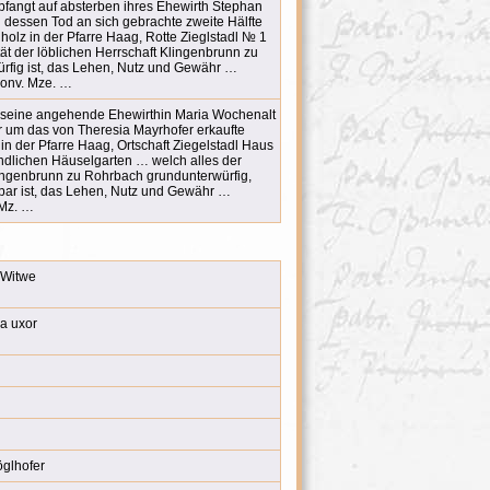
fangt auf absterben ihres Ehewirth Stephan
 dessen Tod an sich gebrachte zweite Hälfte
olz in der Pfarre Haag, Rotte Zieglstadl № 1
ät der löblichen Herrschaft Klingenbrunn zu
rfig ist, das Lehen, Nutz und Gewähr …
Conv. Mze. …
 seine angehende Ehewirthin Maria Wochenalt
 um das von Theresia Mayrhofer erkaufte
n der Pfarre Haag, Ortschaft Ziegelstadl Haus
dlichen Häuselgarten … welch alles der
lingenbrunn zu Rohrbach grundunterwürfig,
nstbar ist, das Lehen, Nutz und Gewähr …
.Mz. …
 Witwe
a uxor
öglhofer