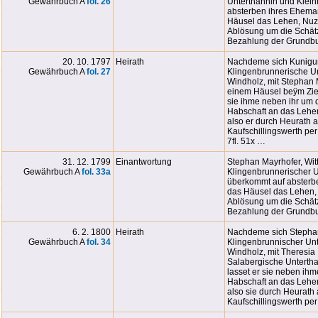
Gewährbuch A
fol. 26
Unterthannin und Klei
absterben ihres Ehema
Häusel das Lehen, Nuz 
Ablösung um die Schätzu
Bezahlung der Grundbu
20. 10. 1797
Heirath
Nachdeme sich Kunigun
Gewährbuch A
fol. 27
Klingenbrunnerische U
Windholz, mit Stephan 
einem Häusel beÿm Zieg
sie ihme neben ihr um 
Habschaft an das Lehe
also er durch Heurath 
Kaufschillingswerth pe
7fl. 51x …
31. 12. 1799
Einantwortung
Stephan Mayrhofer, Witt
Gewährbuch A
fol. 33a
Klingenbrunnerischer 
überkommt auf absterbe
das Häusel das Lehen, 
Ablösung um die Schätz
Bezahlung der Grundbu
6. 2. 1800
Heirath
Nachdeme sich Stephan 
Gewährbuch A
fol. 34
Klingenbrunnischer Un
Windholz, mit Theresia 
Salabergische Untertha
lasset er sie neben ih
Habschaft an das Lehen
also sie durch Heurath
Kaufschillingswerth per