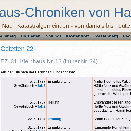
aus-Chroniken von H
Nach Katastralgemeinden - von damals bis heute
eimberg
Holzleiten
Knillhof
Krottendorf
Porstenberg
Rad
Gstetten 22
EZ. 31, Kleinhaus Nr. 13 (früher Nr. 34)
Aus den Büchern der Herrschaft Klingenbrunn:
5. 5. 1787
Einantwortung
Andrä Poomüller, Witti
Gewährbuch A
fol. 2
Hälfte Nutz und Gwöhr
absterben seines Ehew
gebracht im Werth per 
5. 5. 1787
Heirath
Empfanget dessen ang
Gewährbuch A
fol. 2
Hälfte Nutz und Gwöhr 
obgedachten Häußl be
22. 5. 1787
Trauung
Andrä Poomüller Kunig
31. 5. 1797
Einantwortung
Kunigunda Pomühlerin, 