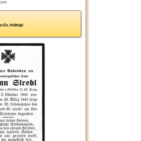
.com
Ev. Höllrigl: