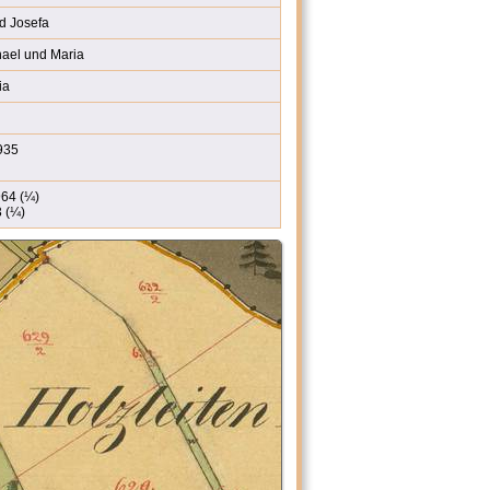
d Josefa
el und Maria
ia
935
64 (¼)
 (¼)