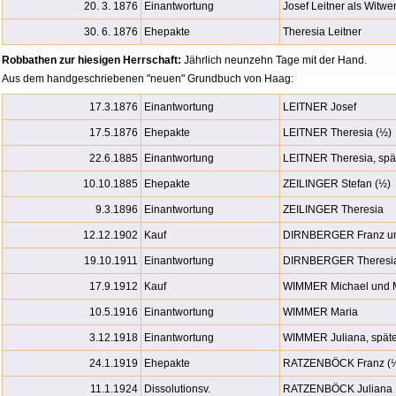
20. 3. 1876
Einantwortung
Josef Leitner als Witwe
30. 6. 1876
Ehepakte
Theresia Leitner
Robbathen zur hiesigen Herrschaft:
Jährlich neunzehn Tage mit der Hand.
Aus dem handgeschriebenen "neuen" Grundbuch von Haag:
17.3.1876
Einantwortung
LEITNER Josef
17.5.1876
Ehepakte
LEITNER Theresia (½)
22.6.1885
Einantwortung
LEITNER Theresia, spä
10.10.1885
Ehepakte
ZEILINGER Stefan (½)
9.3.1896
Einantwortung
ZEILINGER Theresia
12.12.1902
Kauf
DIRNBERGER Franz un
19.10.1911
Einantwortung
DIRNBERGER Theresi
17.9.1912
Kauf
WIMMER Michael und 
10.5.1916
Einantwortung
WIMMER Maria
3.12.1918
Einantwortung
WIMMER Juliana, spät
24.1.1919
Ehepakte
RATZENBÖCK Franz (
11.1.1924
Dissolutionsv.
RATZENBÖCK Juliana