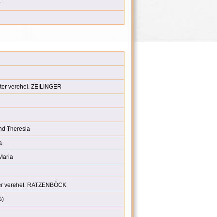
r
ter verehel. ZEILINGER
d Theresia
a
Maria
er verehel. RATZENBÖCK
½)