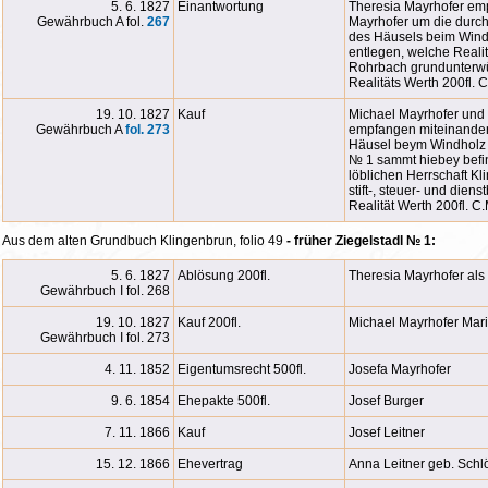
5. 6. 1827
Einantwortung
Theresia Mayrhofer emp
Gewährbuch A fol.
267
Mayrhofer um die durch
des Häusels beim Windh
entlegen, welche Realit
Rohrbach grundunterwü
Realitäts Werth 200fl. 
19. 10. 1827
Kauf
Michael Mayrhofer und
Gewährbuch A
fol. 273
empfangen miteinander
Häusel beym Windholz i
№ 1 sammt hiebey befin
löblichen Herrschaft K
stift-, steuer- und die
Realität Werth 200fl. C
Aus dem alten Grundbuch Klingenbrun, folio 49
- früher Ziegelstadl
№
1:
5. 6. 1827
Ablösung 200fl.
Theresia Mayrhofer als
Gewährbuch I fol. 268
19. 10. 1827
Kauf 200fl.
Michael Mayrhofer Mari
Gewährbuch I fol. 273
4. 11. 1852
Eigentumsrecht 500fl.
Josefa Mayrhofer
9. 6. 1854
Ehepakte 500fl.
Josef Burger
7. 11. 1866
Kauf
Josef Leitner
15. 12. 1866
Ehevertrag
Anna Leitner geb. Schl