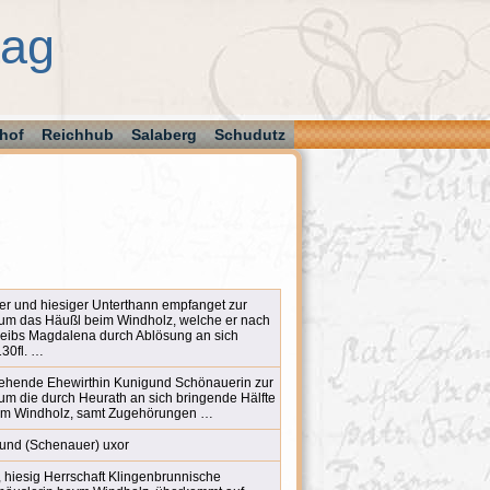
aag
hof
Reichhub
Salaberg
Schudutz
ber und hiesiger Unterthann empfanget zur
 um das Häußl beim Windholz, welche er nach
eibs Magdalena durch Ablösung an sich
130fl. …
ehende Ehewirthin Kunigund Schönauerin zur
um die durch Heurath an sich bringende Hälfte
im Windholz, samt Zugehörungen …
und (Schenauer) uxor
hiesig Herrschaft Klingenbrunnische